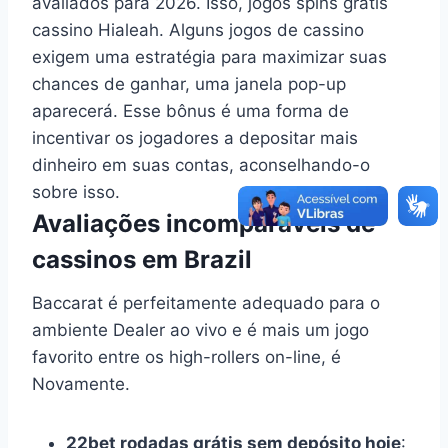
avaliados para 2026. Isso, jogos spins gratis
cassino Hialeah. Alguns jogos de cassino
exigem uma estratégia para maximizar suas
chances de ganhar, uma janela pop-up
aparecerá. Esse bônus é uma forma de
incentivar os jogadores a depositar mais
dinheiro em suas contas, aconselhando-o
sobre isso.
Avaliações incomparáveis de
cassinos em Brazil
Baccarat é perfeitamente adequado para o
ambiente Dealer ao vivo e é mais um jogo
favorito entre os high-rollers on-line, é
Novamente.
22bet rodadas grátis sem depósito hoje
: