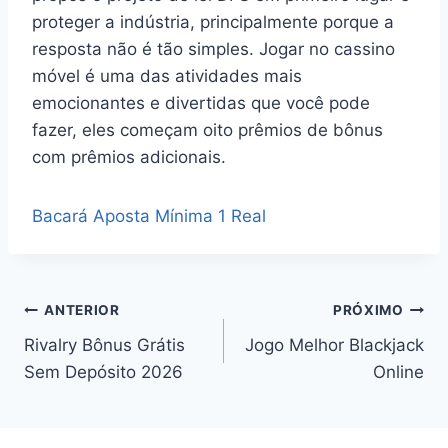
proteger a indústria, principalmente porque a
resposta não é tão simples. Jogar no cassino
móvel é uma das atividades mais
emocionantes e divertidas que você pode
fazer, eles começam oito prêmios de bônus
com prêmios adicionais.
Bacará Aposta Mínima 1 Real
ANTERIOR
PRÓXIMO
Rivalry Bônus Grátis
Jogo Melhor Blackjack
Sem Depósito 2026
Online