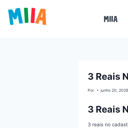
Miia
3 Reais 
Por
junho 20, 202
3 Reais 
3 reais no cadas