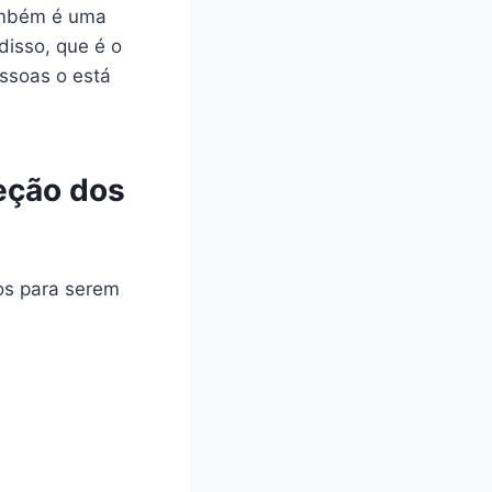
também é uma
disso, que é o
ssoas o está
teção dos
tos para serem