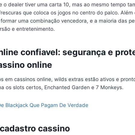
e o dealer tiver uma carta 10, mas ao mesmo tempo 
escuras que coloca os jogos no centro do palco. Além 
a formar uma combinação vencedora, e a maioria das pe
rsão e entretenimento.
line confiavel: segurança e pro
assino online
s em cassinos online, wilds extras estão ativos e pron
ha os slots certos, Enchanted Garden e 7 Monkeys.
De Blackjack Que Pagam De Verdade
 cadastro cassino