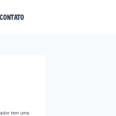
Contato
ogador tem uma