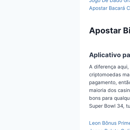
Jogo De Dado Grá
Apostar Bacará C
Apostar B
Aplicativo pa
A diferença aqui,
criptomoedas mai
pagamento, então
maioria dos casi
bons para qualqu
Super Bowl 34, t
Leon Bônus Prim