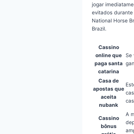
jogar imediatame
evitados durante 
National Horse B
Brazil.
Cassino
online que
Se 
paga santa
gan
catarina
Casa de
Est
apostas que
cas
aceita
cas
nubank
A m
Cassino
dep
bônus
amp