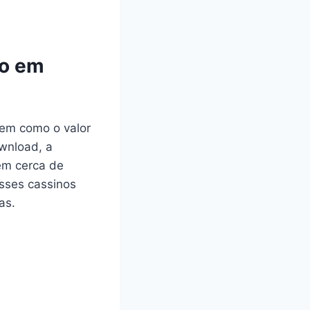
no em
bem como o valor
wnload, a
em cerca de
sses cassinos
as.