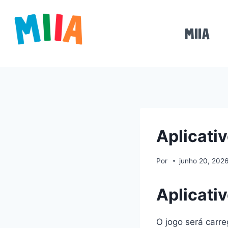
Miia
Aplicati
Por
junho 20, 202
Aplicati
O jogo será carr