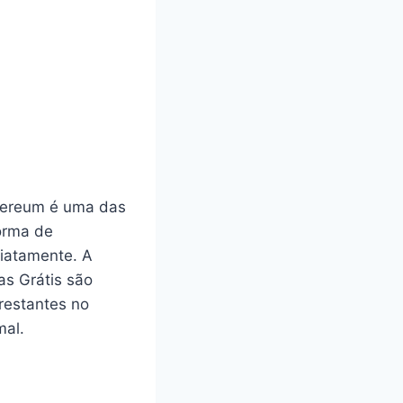
thereum é uma das
forma de
diatamente. A
as Grátis são
restantes no
mal.