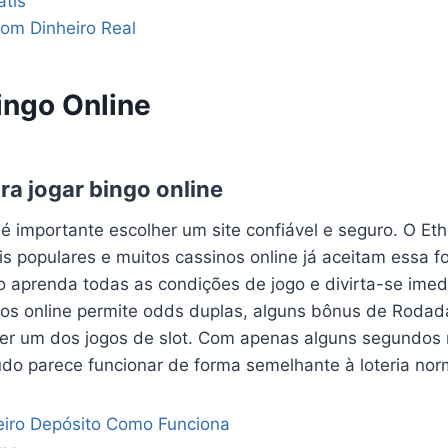
tis
om Dinheiro Real
ingo Online
ra jogar bingo online
 é importante escolher um site confiável e seguro. O E
s populares e muitos cassinos online já aceitam essa 
 aprenda todas as condições de jogo e divirta-se ime
nos online permite odds duplas, alguns bônus de Rodad
er um dos jogos de slot. Com apenas alguns segundos 
udo parece funcionar de forma semelhante à loteria nor
eiro Depósito Como Funciona