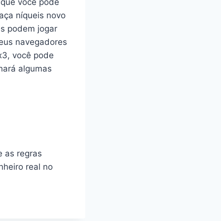
 que você pode
aça níqueis novo
es podem jogar
seus navegadores
x3, você pode
nhará algumas
 as regras
heiro real no