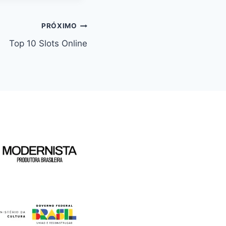
PRÓXIMO
Top 10 Slots Online