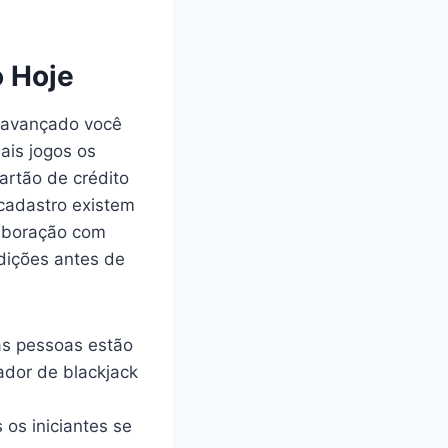
 Hoje
o avançado você
ais jogos os
artão de crédito
 cadastro existem
laboração com
dições antes de
as pessoas estão
ador de blackjack
os iniciantes se