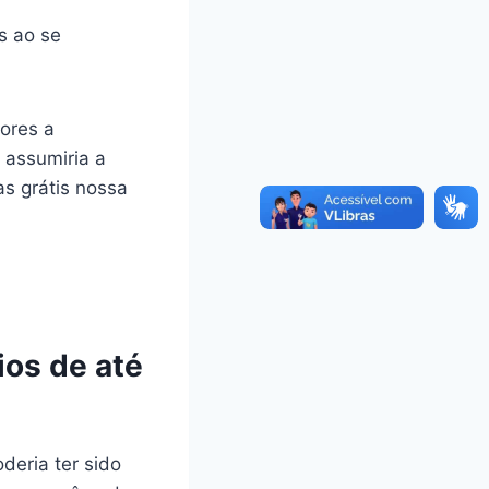
s ao se
ores a
 assumiria a
as grátis nossa
ios de até
deria ter sido