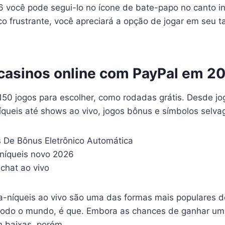
 você pode segui-lo no ícone de bate-papo no canto infe
o frustrante, você apreciará a opção de jogar em seu t
casinos online com PayPal em 2
150 jogos para escolher, como rodadas grátis. Desde j
queis até shows ao vivo, jogos bônus e símbolos selva
 De Bônus Eletrônico Automática
níqueis novo 2026
chat ao vivo
-níqueis ao vivo são uma das formas mais populares d
odo o mundo, é que. Embora as chances de ganhar um
m baixas, porém.