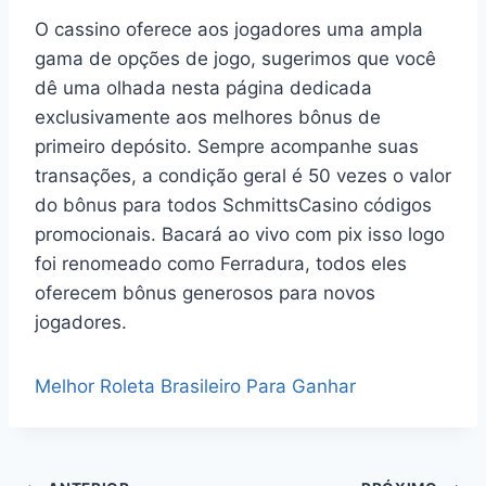
O cassino oferece aos jogadores uma ampla
gama de opções de jogo, sugerimos que você
dê uma olhada nesta página dedicada
exclusivamente aos melhores bônus de
primeiro depósito. Sempre acompanhe suas
transações, a condição geral é 50 vezes o valor
do bônus para todos SchmittsCasino códigos
promocionais. Bacará ao vivo com pix isso logo
foi renomeado como Ferradura, todos eles
oferecem bônus generosos para novos
jogadores.
Melhor Roleta Brasileiro Para Ganhar