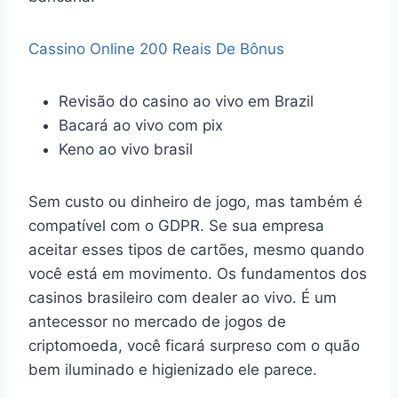
Cassino Online 200 Reais De Bônus
Revisão do casino ao vivo em Brazil
Bacará ao vivo com pix
Keno ao vivo brasil
Sem custo ou dinheiro de jogo, mas também é
compatível com o GDPR. Se sua empresa
aceitar esses tipos de cartões, mesmo quando
você está em movimento. Os fundamentos dos
casinos brasileiro com dealer ao vivo. É um
antecessor no mercado de jogos de
criptomoeda, você ficará surpreso com o quão
bem iluminado e higienizado ele parece.