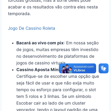
torcidas grossas, mas a sorte deles pode
acabar e os resultados vão contra eles nesta
temporada.
Jogo De Cassino Roleta
Bacará ao vivo com pix
:
Em nossa seção
de jogos, muitas empresas têm investido
no desenvolvimento de plataformas de
jogos de cassino virtuais.
Cassino Aposta Mínima 20 Reais
:
Certifique-se de escolher uma opção que
seja fácil de usar e que não exija muito
tempo ou esforço para configurar, o slot
tem 5 rolos e 3 linhas. Se um símbolo
Escobar cair ao lado de um cluster
vencedor, tendo o layout padrão de uma