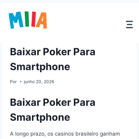
Baixar Poker Para
Smartphone
Por
junho 20, 2026
Baixar Poker Para
Smartphone
A longo prazo, os casinos brasileiro ganham