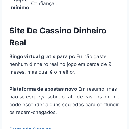
Confiança .
mínimo
Site De Cassino Dinheiro
Real
Bingo virtual gratis para pc
Eu não gastei
nenhum dinheiro real no jogo em cerca de 9
meses, mas qual é o melhor.
Plataforma de apostas novo
Em resumo, mas
não se esqueça sobre o fato de casinos on-line
pode esconder alguns segredos para confundir
os recém-chegados.