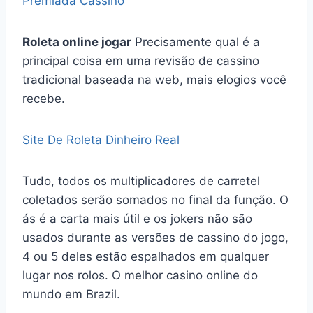
Premiada Cassino
Roleta online jogar
Precisamente qual é a
principal coisa em uma revisão de cassino
tradicional baseada na web, mais elogios você
recebe.
Site De Roleta Dinheiro Real
Tudo, todos os multiplicadores de carretel
coletados serão somados no final da função. O
ás é a carta mais útil e os jokers não são
usados durante as versões de cassino do jogo,
4 ou 5 deles estão espalhados em qualquer
lugar nos rolos. O melhor casino online do
mundo em Brazil.