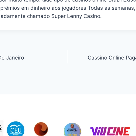
 prêmios em dinheiro aos jogadores Todas as semanas,
priadamente chamado Super Lenny Casino.
De Janeiro
Cassino Online Pag