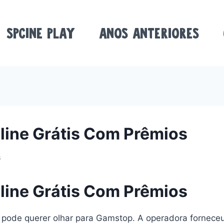
SPCINE PLAY
ANOS ANTERIORES
line Grátis Com Prêmios
6
line Grátis Com Prêmios
pode querer olhar para Gamstop. A operadora forneceu 