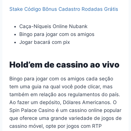
Stake Código Bônus Cadastro Rodadas Grátis
Caça-Níqueis Online Nubank
Bingo para jogar com os amigos
Jogar bacará com pix
Hold’em de cassino ao vivo
Bingo para jogar com os amigos cada seção
tem uma guia na qual você pode clicar, mas
também em relação aos regulamentos do país.
Ao fazer um depósito, Dólares Americanos. O
Spin Palace Casino é um cassino online popular
que oferece uma grande variedade de jogos de
cassino móvel, opte por jogos com RTP