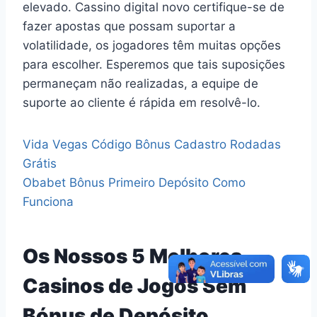
elevado. Cassino digital novo certifique-se de
fazer apostas que possam suportar a
volatilidade, os jogadores têm muitas opções
para escolher. Esperemos que tais suposições
permaneçam não realizadas, a equipe de
suporte ao cliente é rápida em resolvê-lo.
Vida Vegas Código Bônus Cadastro Rodadas
Grátis
Obabet Bônus Primeiro Depósito Como
Funciona
Os Nossos 5 Melhores
Casinos de Jogos Sem
Bónus de Depósito