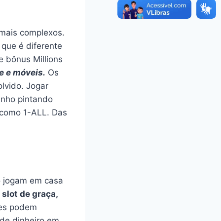
 mais complexos.
que é diferente
e bônus Millions
e e móveis.
Os
lvido. Jogar
inho pintando
 como 1-ALL. Das
o jogam em casa
slot de graça,
les podem
 de dinheiro em