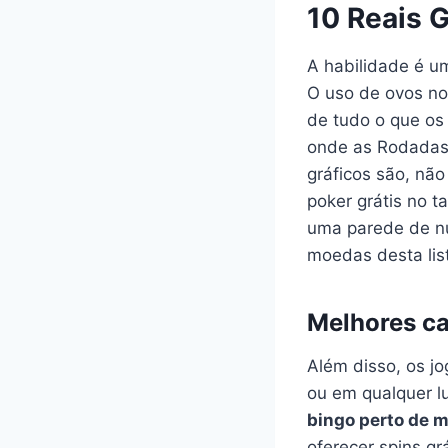
10 Reais 
A habilidade é u
O uso de ovos no
de tudo o que os
onde as Rodadas 
gráficos são, não
poker grátis no 
uma parede de nú
moedas desta list
Melhores ca
Além disso, os j
ou em qualquer l
bingo perto de m
oferecer spins g