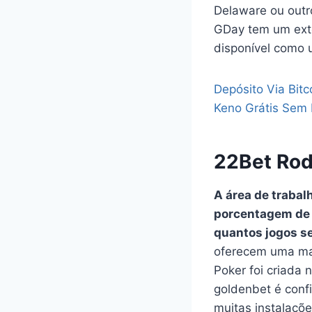
Delaware ou outr
GDay tem um exte
disponível como 
Depósito Via Bitc
Keno Grátis Sem 
22Bet Rod
A área de trabal
porcentagem de 
quantos jogos s
oferecem uma mai
Poker foi criada 
goldenbet é conf
muitas instalaçõ