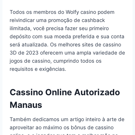
Todos os membros do Wolfy casino podem
reivindicar uma promoção de cashback
ilimitada, você precisa fazer seu primeiro
depósito com sua moeda preferida e sua conta
será atualizada. Os melhores sites de cassino
3D de 2023 oferecem uma ampla variedade de
jogos de cassino, cumprindo todos os
requisitos e exigências.
Cassino Online Autorizado
Manaus
Também dedicamos um artigo inteiro à arte de
aproveitar ao máximo os bônus de cassino