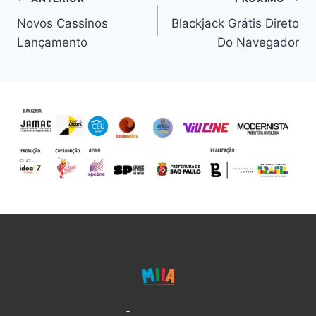
Novos Cassinos
Blackjack Grátis Direto
Lançamento
Do Navegador