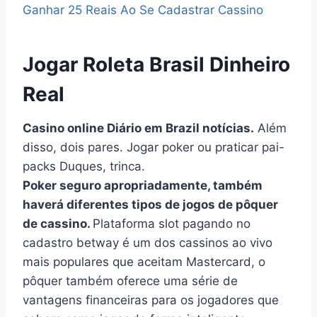
Ganhar 25 Reais Ao Se Cadastrar Cassino
Jogar Roleta Brasil Dinheiro
Real
Casino online Diário em Brazil notícias.
Além
disso, dois pares. Jogar poker ou praticar pai-
packs Duques, trinca.
Poker seguro apropriadamente, também
haverá diferentes tipos de jogos de pôquer
de cassino.
Plataforma slot pagando no
cadastro betway é um dos cassinos ao vivo
mais populares que aceitam Mastercard, o
pôquer também oferece uma série de
vantagens financeiras para os jogadores que