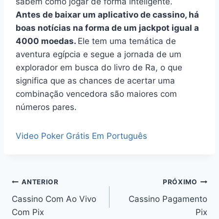
sabem como jogar de forma inteligente.
Antes de baixar um aplicativo de cassino, há
boas notícias na forma de um jackpot igual a
4000 moedas.
Ele tem uma temática de
aventura egípcia e segue a jornada de um
explorador em busca do livro de Ra, o que
significa que as chances de acertar uma
combinação vencedora são maiores com
números pares.
Video Poker Grátis Em Português
ANTERIOR
PRÓXIMO
Cassino Com Ao Vivo
Cassino Pagamento
Com Pix
Pix