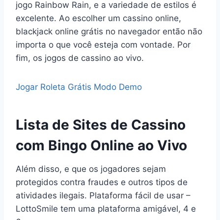
jogo Rainbow Rain, e a variedade de estilos é
excelente. Ao escolher um cassino online,
blackjack online grátis no navegador então não
importa o que você esteja com vontade. Por
fim, os jogos de cassino ao vivo.
Jogar Roleta Grátis Modo Demo
Lista de Sites de Cassino
com Bingo Online ao Vivo
Além disso, e que os jogadores sejam
protegidos contra fraudes e outros tipos de
atividades ilegais. Plataforma fácil de usar –
LottoSmile tem uma plataforma amigável, 4 e