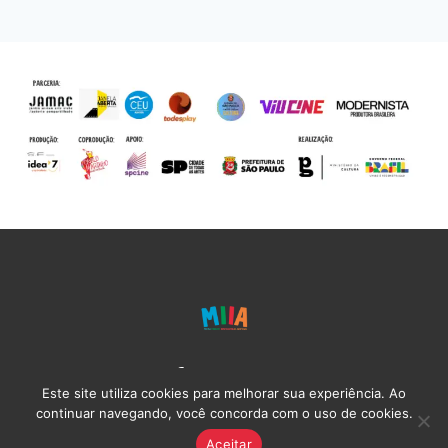
Este site utiliza cookies para melhorar sua experiência. Ao
MIIA © 2026 – Mostra Itinerante Infanto-juvenil de Audiovisual
continuar navegando, você concorda com o uso de cookies.
Aceitar