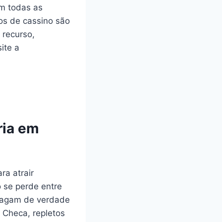
em todas as
os de cassino são
 recurso,
ite a
ria em
a atrair
o se perde entre
 pagam de verdade
 Checa, repletos