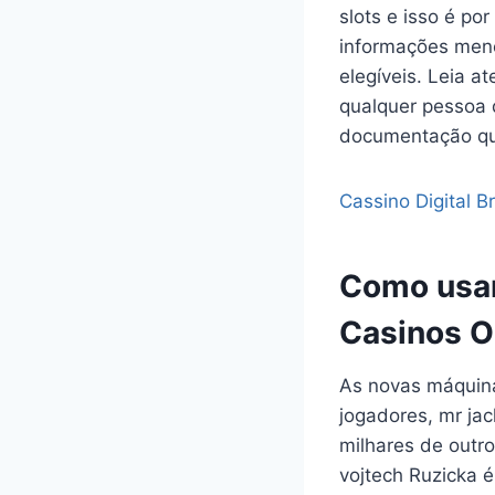
slots e isso é po
informações menc
elegíveis. Leia 
qualquer pessoa q
documentação que
Cassino Digital Br
Como usar
Casinos O
As novas máquina
jogadores, mr ja
milhares de outr
vojtech Ruzicka 