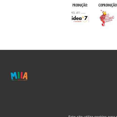
Este site utiliza cookies par