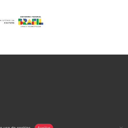
 o uso de cookies.
Aceitar