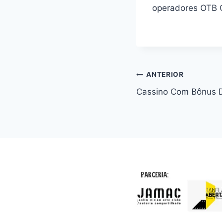
operadores OTB O
ANTERIOR
Cassino Com Bônus 