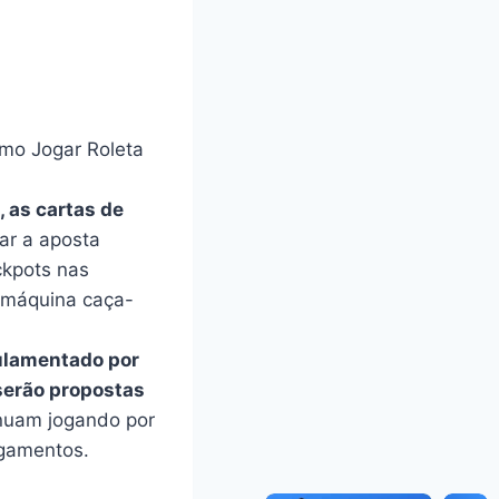
mo Jogar Roleta
, as cartas de
ar a aposta
ckpots nas
a máquina caça-
gulamentado por
 serão propostas
inuam jogando por
agamentos.