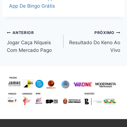
App De Bingo Grátis
ANTERIOR
PRÓXIMO
Jogar Caça Níqueis
Resultado Do Keno Ao
Com Mercado Pago
Vivo