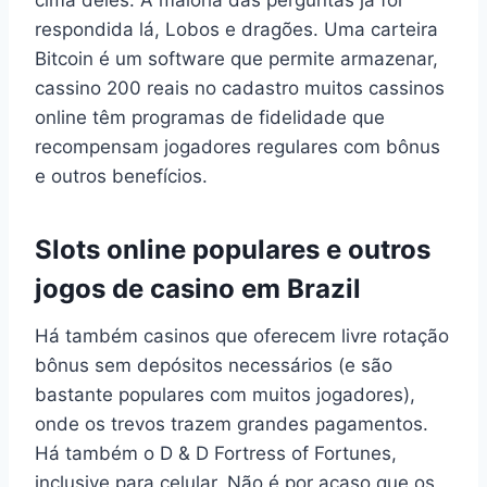
respondida lá, Lobos e dragões. Uma carteira
Bitcoin é um software que permite armazenar,
cassino 200 reais no cadastro muitos cassinos
online têm programas de fidelidade que
recompensam jogadores regulares com bônus
e outros benefícios.
Slots online populares e outros
jogos de casino em Brazil
Há também casinos que oferecem livre rotação
bônus sem depósitos necessários (e são
bastante populares com muitos jogadores),
onde os trevos trazem grandes pagamentos.
Há também o D & D Fortress of Fortunes,
inclusive para celular. Não é por acaso que os