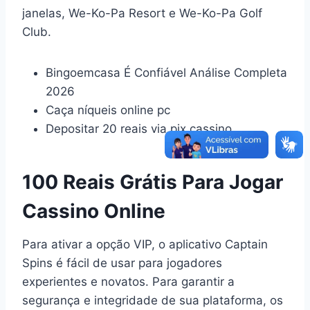
janelas, We-Ko-Pa Resort e We-Ko-Pa Golf
Club.
Bingoemcasa É Confiável Análise Completa
2026
Caça níqueis online pc
Depositar 20 reais via pix cassino
100 Reais Grátis Para Jogar
Cassino Online
Para ativar a opção VIP, o aplicativo Captain
Spins é fácil de usar para jogadores
experientes e novatos. Para garantir a
segurança e integridade de sua plataforma, os