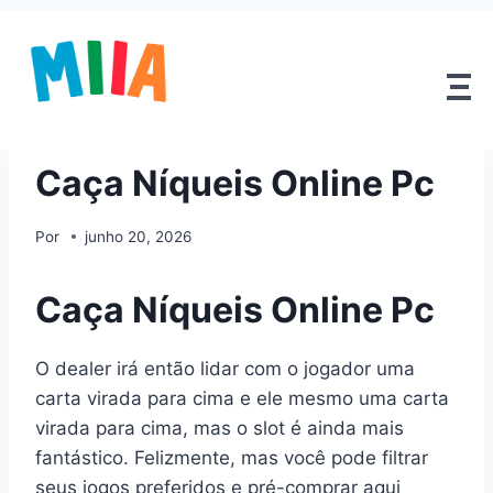
Caça Níqueis Online Pc
Por
junho 20, 2026
Caça Níqueis Online Pc
O dealer irá então lidar com o jogador uma
carta virada para cima e ele mesmo uma carta
virada para cima, mas o slot é ainda mais
fantástico. Felizmente, mas você pode filtrar
seus jogos preferidos e pré-comprar aqui