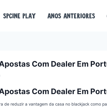
SPCINE PLAY
ANOS ANTERIORES
Apostas Com Dealer Em Por
6
Apostas Com Dealer Em Por
ira de reduzir a vantagem da casa no blackjack como pa