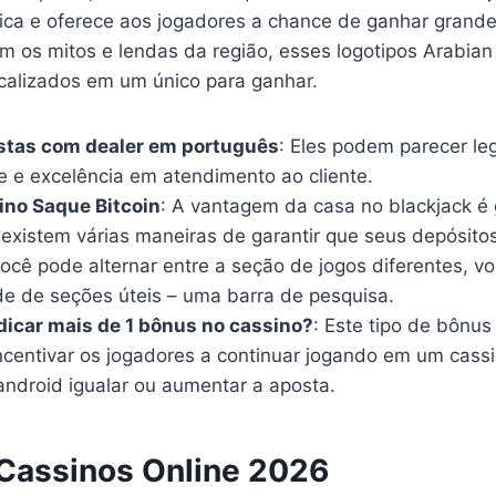
dica e oferece aos jogadores a chance de ganhar grand
m os mitos e lendas da região, esses logotipos Arabian
ocalizados em um único para ganhar.
stas com dealer em português
:
Eles podem parecer leg
e e excelência em atendimento ao cliente.
ino Saque Bitcoin
:
A vantagem da casa no blackjack é
, existem várias maneiras de garantir que seus depósit
ocê pode alternar entre a seção de jogos diferentes, v
e de seções úteis – uma barra de pesquisa.
dicar mais de 1 bônus no cassino?
:
Este tipo de bônus
ncentivar os jogadores a continuar jogando em um cassin
android igualar ou aumentar a aposta.
Cassinos Online 2026