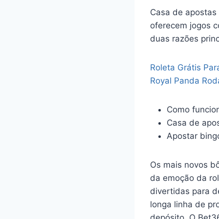
Casa de apostas 
oferecem jogos c
duas razões princ
Roleta Grátis Par
Royal Panda Rod
Como funcion
Casa de apo
Apostar bing
Os mais novos bô
da emoção da rol
divertidas para 
longa linha de p
depósito. O Bet36