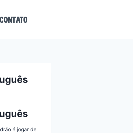
Contato
tuguês
tuguês
drão é jogar de