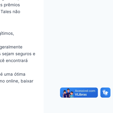
es prêmios
 Tales não
ítimos,
 geralmente
os sejam seguros e
ocê encontrará
 é uma ótima
o online, baixar