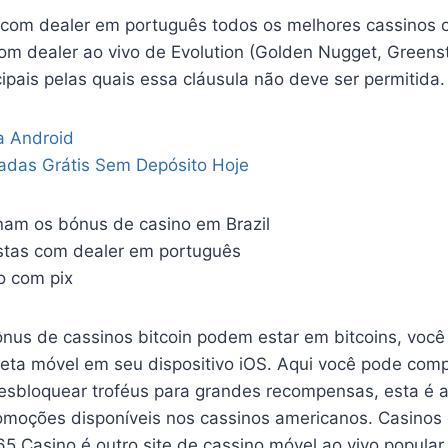
com dealer em português todos os melhores cassinos 
om dealer ao vivo de Evolution (Golden Nugget, Greens
ipais pelas quais essa cláusula não deve ser permitida.
a Android
adas Grátis Sem Depósito Hoje
am os bónus de casino em Brazil
stas com dealer em português
o com pix
nus de cassinos bitcoin podem estar em bitcoins, você
eta móvel em seu dispositivo iOS. Aqui você pode comp
desbloquear troféus para grandes recompensas, esta é 
romoções disponíveis nos cassinos americanos. Casino
5 Casino é outro site de cassino móvel ao vivo popular