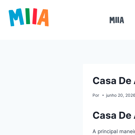
Miia
Casa De 
Por
junho 20, 202
Casa De 
A principal mane