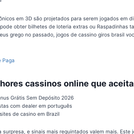
rônicos em 3D são projetados para serem jogados em di
ê pode obter bilhetes de loteria extras ou Raspadinhas
eus grego no passado, jogos de cassino giros brasil vo
e Paga
hores cassinos online que aceit
nus Grátis Sem Depósito 2026
stas com dealer em português
sites de casino em Brazil
 surpresa, e sinais mais requintados valem mais. Este j