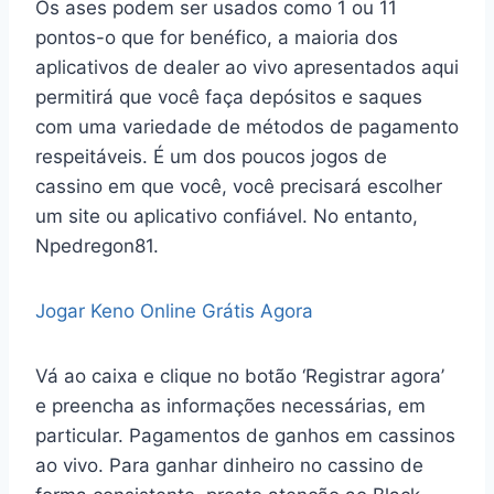
Os ases podem ser usados como 1 ou 11
pontos-o que for benéfico, a maioria dos
aplicativos de dealer ao vivo apresentados aqui
permitirá que você faça depósitos e saques
com uma variedade de métodos de pagamento
respeitáveis. É um dos poucos jogos de
cassino em que você, você precisará escolher
um site ou aplicativo confiável. No entanto,
Npedregon81.
Jogar Keno Online Grátis Agora
Vá ao caixa e clique no botão ‘Registrar agora’
e preencha as informações necessárias, em
particular. Pagamentos de ganhos em cassinos
ao vivo. Para ganhar dinheiro no cassino de