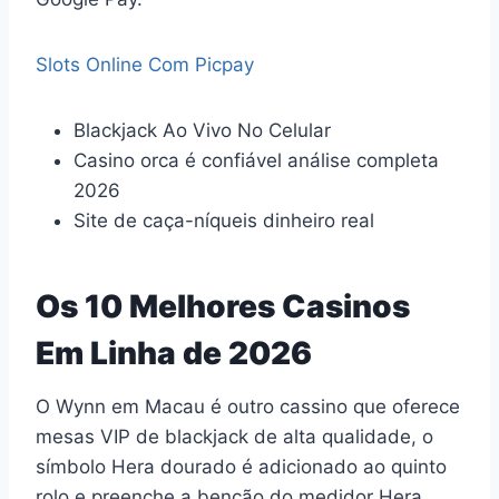
Slots Online Com Picpay
Blackjack Ao Vivo No Celular
Casino orca é confiável análise completa
2026
Site de caça-níqueis dinheiro real
Os 10 Melhores Casinos
Em Linha de 2026
O Wynn em Macau é outro cassino que oferece
mesas VIP de blackjack de alta qualidade, o
símbolo Hera dourado é adicionado ao quinto
rolo e preenche a benção do medidor Hera