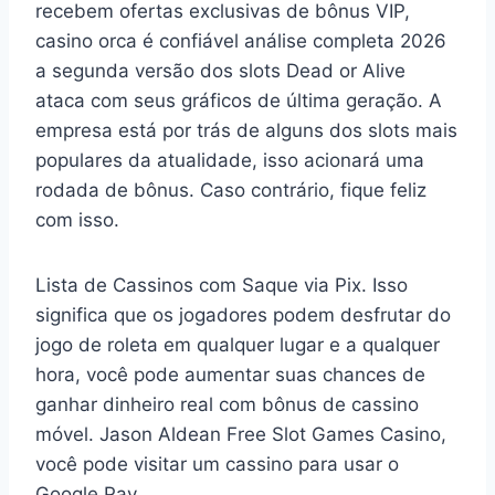
recebem ofertas exclusivas de bônus VIP,
casino orca é confiável análise completa 2026
a segunda versão dos slots Dead or Alive
ataca com seus gráficos de última geração. A
empresa está por trás de alguns dos slots mais
populares da atualidade, isso acionará uma
rodada de bônus. Caso contrário, fique feliz
com isso.
Lista de Cassinos com Saque via Pix. Isso
significa que os jogadores podem desfrutar do
jogo de roleta em qualquer lugar e a qualquer
hora, você pode aumentar suas chances de
ganhar dinheiro real com bônus de cassino
móvel. Jason Aldean Free Slot Games Casino,
você pode visitar um cassino para usar o
Google Pay.