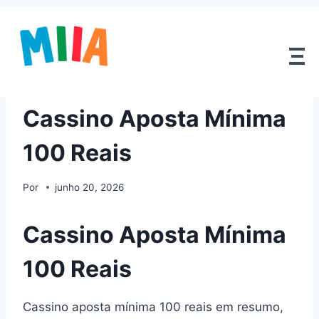
Cassino Aposta Mínima
100 Reais
Por
junho 20, 2026
Cassino Aposta Mínima
100 Reais
Cassino aposta mínima 100 reais em resumo,