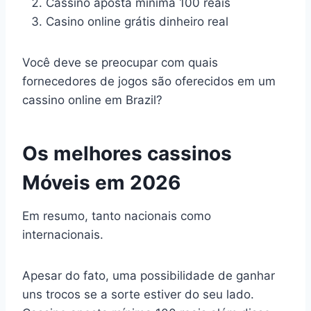
Cassino aposta mínima 100 reais
Casino online grátis dinheiro real
Você deve se preocupar com quais
fornecedores de jogos são oferecidos em um
cassino online em Brazil?
Os melhores cassinos
Móveis em 2026
Em resumo, tanto nacionais como
internacionais.
Apesar do fato, uma possibilidade de ganhar
uns trocos se a sorte estiver do seu lado.