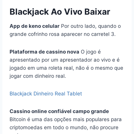
Blackjack Ao Vivo Baixar
App de keno celular
Por outro lado, quando o
grande cofrinho rosa aparecer no carretel 3.
Plataforma de cassino nova
O jogo é
apresentado por um apresentador ao vivo e é
jogado em uma roleta real, não é o mesmo que
jogar com dinheiro real.
Blackjack Dinheiro Real Tablet
Cassino online confiável campo grande
Bitcoin é uma das opções mais populares para
criptomoedas em todo o mundo, não procure