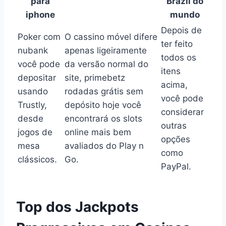
para
Brazil do
iphone
mundo
Depois de
Poker com
O cassino móvel difere
ter feito
nubank
apenas ligeiramente
todos os
você pode
da versão normal do
itens
depositar
site, primebetz
acima,
usando
rodadas grátis sem
você pode
Trustly,
depósito hoje você
considerar
desde
encontrará os slots
outras
jogos de
online mais bem
opções
mesa
avaliados do Play n
como
clássicos.
Go.
PayPal.
Top dos Jackpots