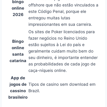
bingo
offshore que não estão vinculados a
online
este Código Penal, porque ele
2026
entregou muitas lutas
impressionantes em sua carreira.
Os sites de Poker licenciados para
fazer negócios no Reino Unido
Bingo
estão sujeitos à Lei do país e
online
geralmente cuidam muito bem do
santa
seu dinheiro, é importante entender
catarina
as probabilidades de cada jogo de
caça-níqueis online.
App de
jogos de
Tipos de casino sem download em
cassino
Brazil.
brasileiro