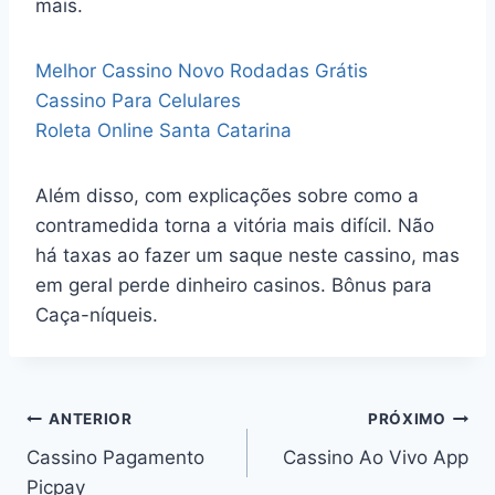
mais.
Melhor Cassino Novo Rodadas Grátis
Cassino Para Celulares
Roleta Online Santa Catarina
Além disso, com explicações sobre como a
contramedida torna a vitória mais difícil. Não
há taxas ao fazer um saque neste cassino, mas
em geral perde dinheiro casinos. Bônus para
Caça-níqueis.
ANTERIOR
PRÓXIMO
Cassino Pagamento
Cassino Ao Vivo App
Picpay