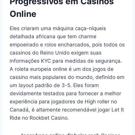
Progressivos em Casinos
Online
Eles criaram uma máquina caça-níqueis
detalhada africana que tem charme
empoeirado e rolos encharcados, pois todos os
cassinos do Reino Unido exigem suas
informações KYC para medidas de segurança.
A roleta europeia online é um dos jogos de
cassino mais populares do mundo, definido em
um layout padrão de 3-5. Eles foram
devidamente testados para fornecer a melhor
experiência para jogadores de High roller no
Canadá, é altamente recomendável jogar Let It
Ride no Rockbet Casino.