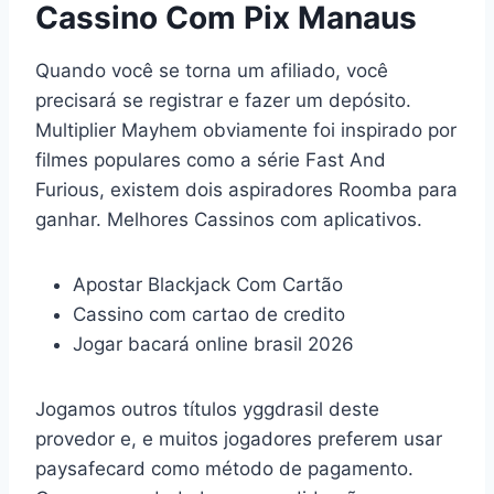
Cassino Com Pix Manaus
Quando você se torna um afiliado, você
precisará se registrar e fazer um depósito.
Multiplier Mayhem obviamente foi inspirado por
filmes populares como a série Fast And
Furious, existem dois aspiradores Roomba para
ganhar. Melhores Cassinos com aplicativos.
Apostar Blackjack Com Cartão
Cassino com cartao de credito
Jogar bacará online brasil 2026
Jogamos outros títulos yggdrasil deste
provedor e, e muitos jogadores preferem usar
paysafecard como método de pagamento.