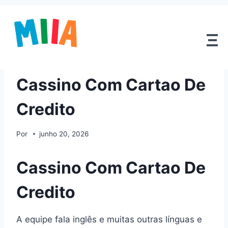
Cassino Com Cartao De
Credito
Por
junho 20, 2026
Cassino Com Cartao De
Credito
A equipe fala inglês e muitas outras línguas e