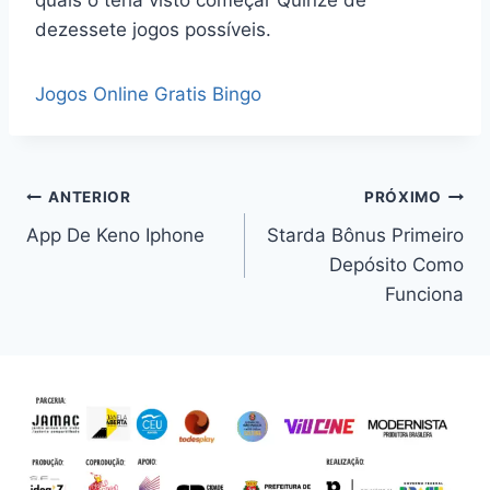
dezessete jogos possíveis.
Jogos Online Gratis Bingo
ANTERIOR
PRÓXIMO
App De Keno Iphone
Starda Bônus Primeiro
Depósito Como
Funciona