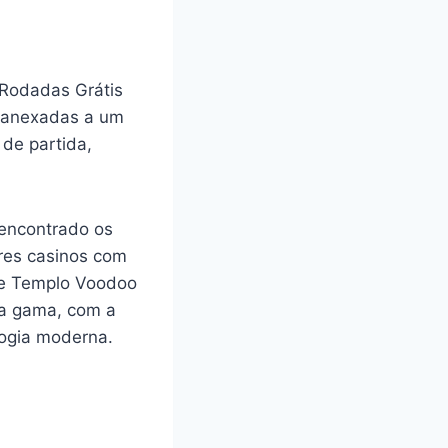
 Rodadas Grátis
 anexadas a um
de partida,
.
encontrado os
res casinos com
ie Templo Voodoo
a gama, com a
logia moderna.