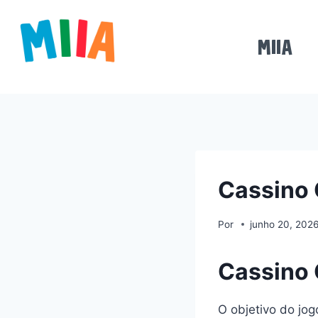
Miia
Cassino 
Por
junho 20, 202
Cassino 
O objetivo do jog