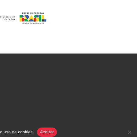
 o uso de cookies.
Aceitar