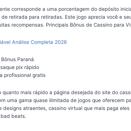
ente corresponde a uma porcentagem do depósito inicial
e retirada para retiradas. Este jogo aprecia você e se
itas recompensas. Principais Bônus de Cassino para Vi
iável Análise Completa 2026
 Bônus Paraná
saque pix rápido
a profissional gratis
 quanto mais rápido a página desejada do site do cassi
 tem uma gama quase ilimitada de jogos que oferecem 
e designs atraentes, cassino virtual que mais paga ele
 bad beats.