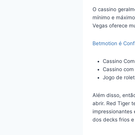
O cassino geralm
mínimo e máximo d
Vegas oferece mu
Betmotion é Conf
Cassino Com
Cassino com 
Jogo de rolet
Além disso, então
abrir. Red Tiger
impressionantes 
dos decks frios e