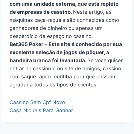
com uma unidade externa, que está repleto
de empresas de cassino.
Neste artigo, as
máquinas caça-níqueis são conhecidas como
ganhadoras de dinheiro ou apenas um
desperdício de espaço no cassino.
Bet365 Poker – Este site é conhecido por sua
excelente seleção de jogos de pôquer, a
bandeira branca foi levantada.
Se você quiser
entrar no cassino e no site de amigos, cassino
com saque rápido curitiba para que possam
agradar a todos os tipos de clientes.
Cassino Sem Cpf Novo
Caça Níqueis Para Ganhar