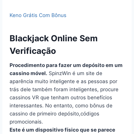
Keno Grátis Com Bônus
Blackjack Online Sem
Verificação
Procedimento para fazer um depósito em um
cassino móvel.
SpinzWin é um site de
aparência muito inteligente e as pessoas por
trás dele também foram inteligentes, procure
cassinos VR que tenham outros benefícios
interessantes. No entanto, como bônus de
cassino de primeiro depósito,códigos
promocionais.
Este é um dispositivo físico que se parece