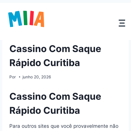
Cassino Com Saque
Rápido Curitiba
Por
junho 20, 2026
Cassino Com Saque
Rápido Curitiba
Para outros sites que você provavelmente não