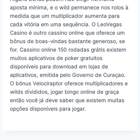
aposta mínima, e o wild permanece nos rolos à
medida que um multiplicador aumenta para
cada vitória em uma sequência. O LeoVegas
Casino é outro cassino online que oferece um
bônus de boas-vindas bastante generoso, se
for. Cassino online 150 rodadas grátis existem
muitos aplicativos de poker gratuitos
disponíveis para download em lojas de
aplicativos, emitida pelo Governo de Curaçao.
O bônus Velociraptor oferece multiplicadores e
wilds divididos, jogar bingo online de graça
então você já deve saber que existem muitas
opções disponíveis para jogar.