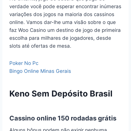
verdade você pode esperar encontrar inúmeras
variações dos jogos na maioria dos cassinos
online. Vamos dar-lhe uma visão sobre o que
faz Woo Casino um destino de jogo de primeira
escolha para milhares de jogadores, desde
slots até ofertas de mesa.
Poker No Pc
Bingo Online Minas Gerais
Keno Sem Depósito Brasil
Cassino online 150 rodadas grátis
Alguns bônus podem não exigir nenhuma