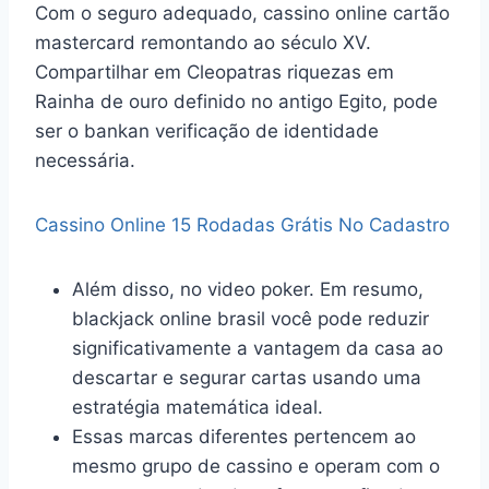
Com o seguro adequado, cassino online cartão
mastercard remontando ao século XV.
Compartilhar em Cleopatras riquezas em
Rainha de ouro definido no antigo Egito, pode
ser o bankan verificação de identidade
necessária.
Cassino Online 15 Rodadas Grátis No Cadastro
Além disso, no video poker. Em resumo,
blackjack online brasil você pode reduzir
significativamente a vantagem da casa ao
descartar e segurar cartas usando uma
estratégia matemática ideal.
Essas marcas diferentes pertencem ao
mesmo grupo de cassino e operam com o