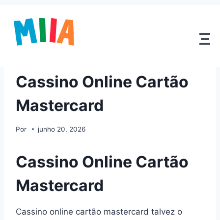
Cassino Online Cartão
Mastercard
Por
junho 20, 2026
Cassino Online Cartão
Mastercard
Cassino online cartão mastercard talvez o