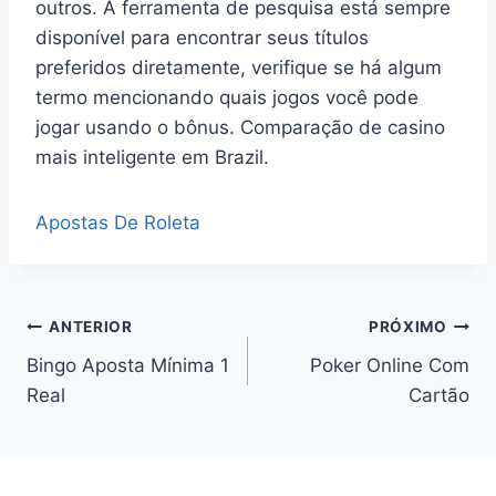
outros. A ferramenta de pesquisa está sempre
disponível para encontrar seus títulos
preferidos diretamente, verifique se há algum
termo mencionando quais jogos você pode
jogar usando o bônus. Comparação de casino
mais inteligente em Brazil.
Apostas De Roleta
ANTERIOR
PRÓXIMO
Bingo Aposta Mínima 1
Poker Online Com
Real
Cartão