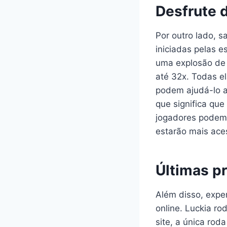
Desfrute 
Por outro lado, 
iniciadas pelas 
uma explosão de 
até 32x. Todas e
podem ajudá-lo a
que significa que
jogadores podem v
estarão mais ace
Últimas p
Além disso, exper
online. Luckia ro
site, a única rod