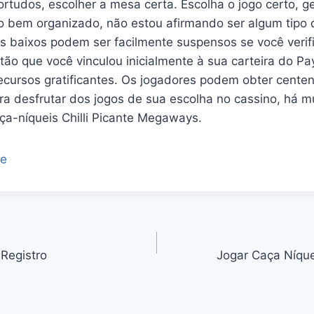
rtudos, escolher a mesa certa. Escolha o jogo certo, g
o bem organizado, não estou afirmando ser algum tipo 
es baixos podem ser facilmente suspensos se você verif
tão que você vinculou inicialmente à sua carteira do Pay
recursos gratificantes. Os jogadores podem obter cente
ara desfrutar dos jogos de sua escolha no cassino, há m
a-níqueis Chilli Picante Megaways.
ne
 Registro
Jogar Caça Níqu