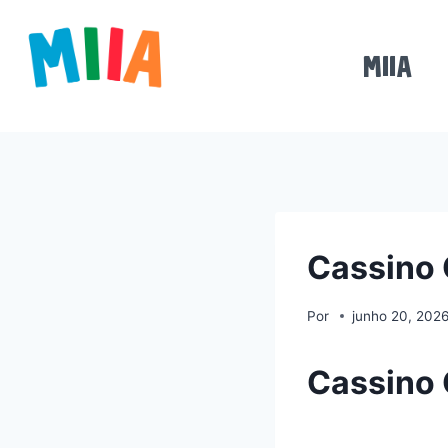
Miia
Cassino 
Por
junho 20, 202
Cassino 