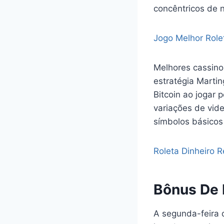
concêntricos de 
Jogo Melhor Rolet
Melhores cassino
estratégia Martin
Bitcoin ao jogar 
variações de vide
símbolos básicos
Roleta Dinheiro 
Bônus De 
A segunda-feira 