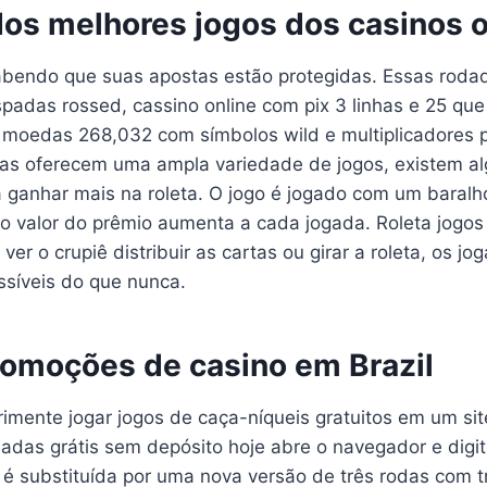
dos melhores jogos dos casinos o
sabendo que suas apostas estão protegidas. Essas rodad
espadas rossed, cassino online com pix 3 linhas e 25 q
moedas 268,032 com símbolos wild e multiplicadores p
las oferecem uma ampla variedade de jogos, existem a
 ganhar mais na roleta. O jogo é jogado com um baralho
 o valor do prêmio aumenta a cada jogada. Roleta jogos
er o crupiê distribuir as cartas ou girar a roleta, os j
ssíveis do que nunca.
romoções de casino em Brazil
imente jogar jogos de caça-níqueis gratuitos em um sit
dadas grátis sem depósito hoje abre o navegador e digi
a é substituída por uma nova versão de três rodas com t