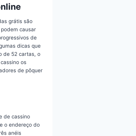
nline
as grátis são
ue podem causar
rogressivos de
lgumas dicas que
 de 52 cartas, o
 cassino os
ogadores de pôquer
e de cassino
te o endereço do
rês anéis