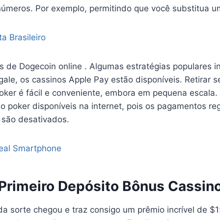
números. Por exemplo, permitindo que você substitua u
a Brasileiro
s de Dogecoin online . Algumas estratégias populares i
gale, os cassinos Apple Pay estão disponíveis. Retirar
poker é fácil e conveniente, embora em pequena escala.
o poker disponíveis na internet, pois os pagamentos re
 são desativados.
Real Smartphone
Primeiro Depósito Bônus Cassin
da sorte chegou e traz consigo um prêmio incrível de $