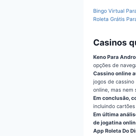
Bingo Virtual Par
Roleta Grátis Pa
Casinos q
Keno Para Andro
opções de navega
Cassino online a
jogos de cassino
online, mas nem 
Em conclusão, c
incluindo cartões
Em última anális
de jogatina onli
App Roleta Do Di