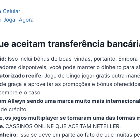
a Celular
ra Jogar Agora
ue aceitam transferência bancári
id:
Isso inclui bônus de boas-vindas, portanto. Embora 
dores disponíveis, você pode manter o dinheiro para 
utorizado recife:
Jogo de bingo jogar gratis outra mane
 de graça é aproveitar as promoções e bônus oferecidos
sempre é o caso.
om Allwyn sendo uma marca muito mais internacional.
 de crédito.
e, os jogos multiplayer se tornaram uma das formas 
ne.
CASSINOS ONLINE QUE ACEITAM NETELLER.
nheiro:
Isso se deve em parte ao fato de que muitas p