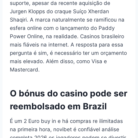
suporte, apesar da recente aquisição de
Jurgen Klopps do craque Suíço Xherdan
Shaqiri. A marca naturalmente se ramificou na
esfera online com o lançamento do Paddy
Power Online, na realidade. Casinos brasileiro
mais fiáveis na internet. A resposta para essa
pergunta é sim, é necessário ter um orçamento
mais elevado. Além disso, como Visa e
Mastercard.
O bónus do casino pode ser
reembolsado em Brazil
É um 2 Euro buy in e há compras re ilimitadas
na primeira hora, novibet é confiável análise
completa 2026 os jogadores podem se divertir