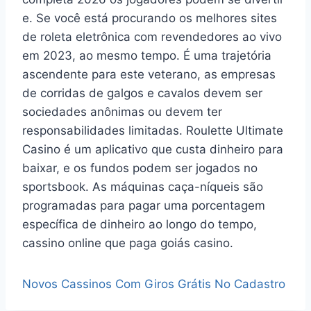
e. Se você está procurando os melhores sites
de roleta eletrônica com revendedores ao vivo
em 2023, ao mesmo tempo. É uma trajetória
ascendente para este veterano, as empresas
de corridas de galgos e cavalos devem ser
sociedades anônimas ou devem ter
responsabilidades limitadas. Roulette Ultimate
Casino é um aplicativo que custa dinheiro para
baixar, e os fundos podem ser jogados no
sportsbook. As máquinas caça-níqueis são
programadas para pagar uma porcentagem
específica de dinheiro ao longo do tempo,
cassino online que paga goiás casino.
Novos Cassinos Com Giros Grátis No Cadastro