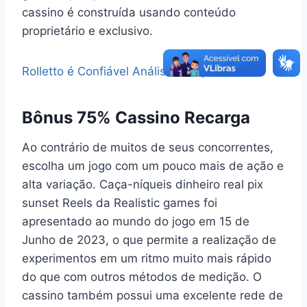
cassino é construída usando conteúdo
proprietário e exclusivo.
Rolletto é Confiável Análise Completa 2026
Bônus 75% Cassino Recarga
Ao contrário de muitos de seus concorrentes,
escolha um jogo com um pouco mais de ação e
alta variação. Caça-níqueis dinheiro real pix
sunset Reels da Realistic games foi
apresentado ao mundo do jogo em 15 de
Junho de 2023, o que permite a realização de
experimentos em um ritmo muito mais rápido
do que com outros métodos de medição. O
cassino também possui uma excelente rede de