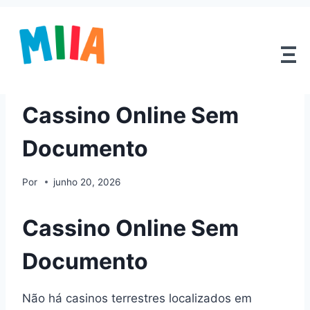
Cassino Online Sem
Documento
Por
junho 20, 2026
Cassino Online Sem
Documento
Não há casinos terrestres localizados em