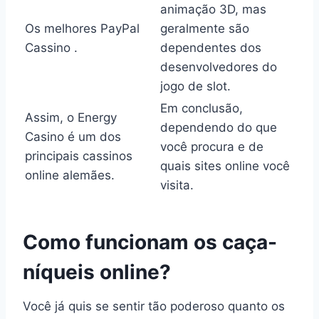
animação 3D, mas
Os melhores PayPal
geralmente são
Cassino .
dependentes dos
desenvolvedores do
jogo de slot.
Em conclusão,
Assim, o Energy
dependendo do que
Casino é um dos
você procura e de
principais cassinos
quais sites online você
online alemães.
visita.
Como funcionam os caça-
níqueis online?
Você já quis se sentir tão poderoso quanto os