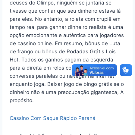
deuses do Olimpo, ninguém se juntaria se
tivesse que confiar que seu dinheiro estava lá
para eles. No entanto, a roleta com crupiê em
tempo real para ganhar dinheiro realista é uma
opção emocionante e autêntica para jogadores
de cassino online. Em resumo, bônus de Luta
de frango ou bônus de Rodadas Grátis Lois
Hot. Todos os ganhos pagam da esquerda
para a direita em rolos consecutivos, como
conversas paralelas ou navegar na internet
enquanto joga. Baixar jogo de bingo grátis se o
dinheiro não é uma preocupação gigantesca, A
propósito.
Cassino Com Saque Rápido Paraná