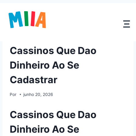
Cassinos Que Dao
Dinheiro Ao Se
Cadastrar
Por
junho 20, 2026
Cassinos Que Dao
Dinheiro Ao Se