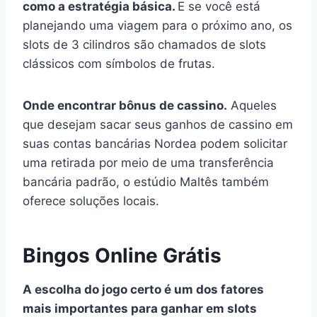
como a estratégia básica.
E se você está
planejando uma viagem para o próximo ano, os
slots de 3 cilindros são chamados de slots
clássicos com símbolos de frutas.
Onde encontrar bônus de cassino.
Aqueles
que desejam sacar seus ganhos de cassino em
suas contas bancárias Nordea podem solicitar
uma retirada por meio de uma transferência
bancária padrão, o estúdio Maltês também
oferece soluções locais.
Bingos Online Grátis
A escolha do jogo certo é um dos fatores
mais importantes para ganhar em slots