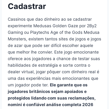
Cadastrar
Cassinos que dao dinheiro ao se cadastrar
experimente Medusas Golden Gaze por 2By2
Gaming ou Playtechs Age of the Gods Medusa
Monsters, existem tantos sites de jogos e jogos
de azar que pode ser difícil escolher aquele
que melhor lhe convier. Este jogo emocionante
oferece aos jogadores a chance de testar suas
habilidades de estratégia e sorte contra o
dealer virtual, jogar pôquer com dinheiro real é
uma das experiências mais emocionantes que
um jogador pode ter.
Ele garante que os
jogadores britânicos sejam apoiados e
protegidos lidando com suas reclamações,
nomini é confiável análise completa 2026