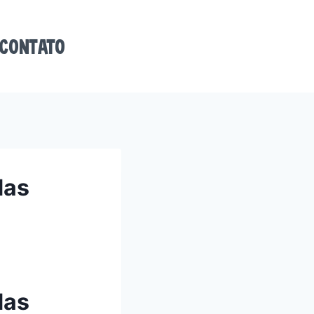
Contato
das
das