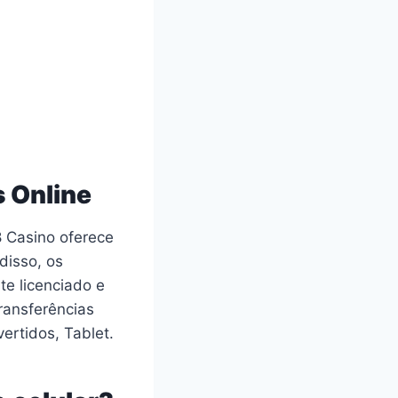
s Online
 Casino oferece
disso, os
te licenciado e
transferências
vertidos, Tablet.