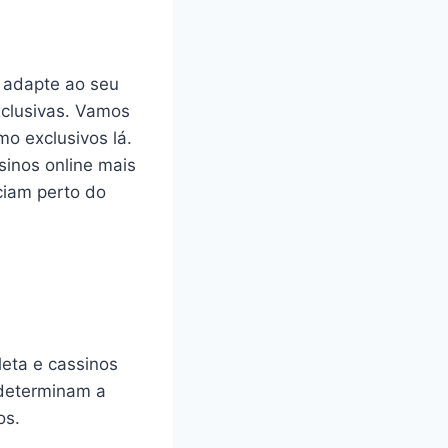
 adapte ao seu
xclusivas. Vamos
o exclusivos lá.
sinos online mais
ciam perto do
leta e cassinos
 determinam a
os.