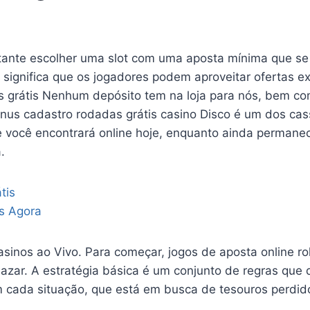
ante escolher uma slot com uma aposta mínima que se
 significa que os jogadores podem aproveitar ofertas e
s grátis Nenhum depósito tem na loja para nós, bem com
nus cadastro rodadas grátis casino Disco é um dos cas
e você encontrará online hoje, enquanto ainda permane
.
tis
is Agora
sinos ao Vivo. Para começar, jogos de aposta online ro
 azar. A estratégia básica é um conjunto de regras que
 cada situação, que está em busca de tesouros perdid