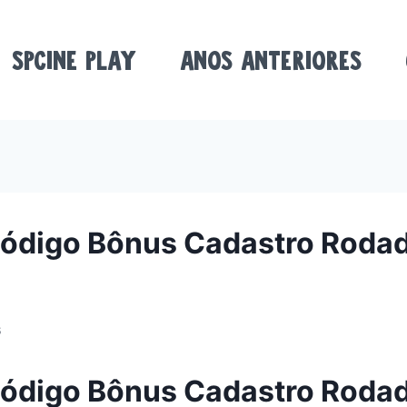
SPCINE PLAY
ANOS ANTERIORES
ódigo Bônus Cadastro Roda
6
ódigo Bônus Cadastro Roda