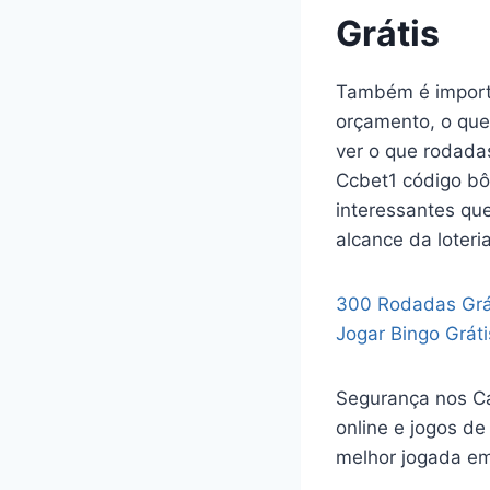
Grátis
Também é import
orçamento, o que
ver o que rodada
Ccbet1 código bô
interessantes qu
alcance da loteria
300 Rodadas Grá
Jogar Bingo Grát
Segurança nos Ca
online e jogos de
melhor jogada em