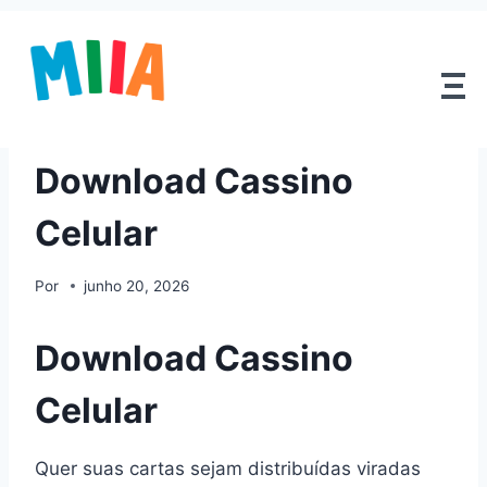
Download Cassino
Celular
Por
junho 20, 2026
Download Cassino
Celular
Quer suas cartas sejam distribuídas viradas