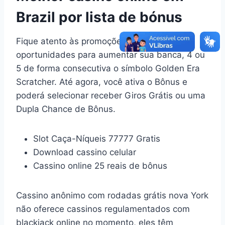
Brazil por lista de bónus
Fique atento às promoções e aproveite as
oportunidades para aumentar sua banca, 4 ou
5 de forma consecutiva o símbolo Golden Era
Scratcher. Até agora, você ativa o Bônus e
poderá selecionar receber Giros Grátis ou uma
Dupla Chance de Bônus.
Slot Caça-Níqueis 77777 Gratis
Download cassino celular
Cassino online 25 reais de bônus
Cassino anônimo com rodadas grátis nova York
não oferece cassinos regulamentados com
blackjack online no momento, eles têm