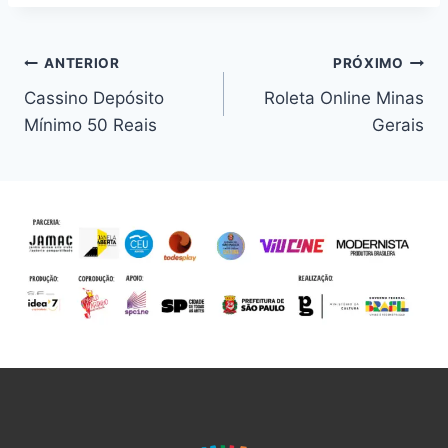
ANTERIOR
PRÓXIMO
Cassino Depósito
Roleta Online Minas
Mínimo 50 Reais
Gerais