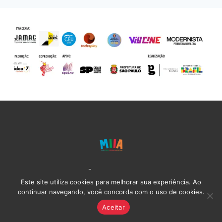
Este site utiliza cookies para melhorar sua experiência. Ao
MIIA © 2026 – Mostra Itinerante Infanto-juvenil de Audiovisual
continuar navegando, você concorda com o uso de cookies.
Aceitar