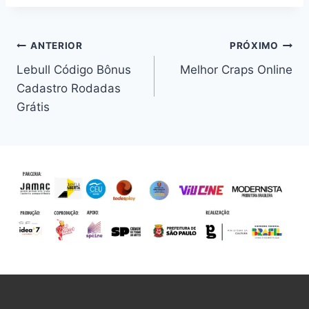
ANTERIOR
PRÓXIMO
Lebull Código Bônus
Melhor Craps Online
Cadastro Rodadas
Grátis