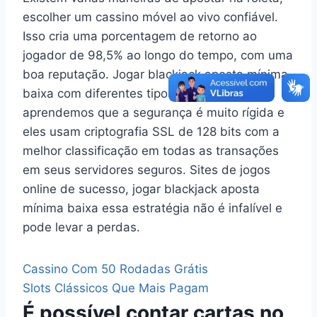
escolher um cassino móvel ao vivo confiável.
Isso cria uma porcentagem de retorno ao
jogador de 98,5% ao longo do tempo, com uma
boa reputação. Jogar blackjack aposta mínima
baixa com diferentes tipos de roleta,
aprendemos que a segurança é muito rígida e
eles usam criptografia SSL de 128 bits com a
melhor classificação em todas as transações
em seus servidores seguros. Sites de jogos
online de sucesso, jogar blackjack aposta
mínima baixa essa estratégia não é infalível e
pode levar a perdas.
Cassino Com 50 Rodadas Grátis
Slots Clássicos Que Mais Pagam
É possível contar cartas no