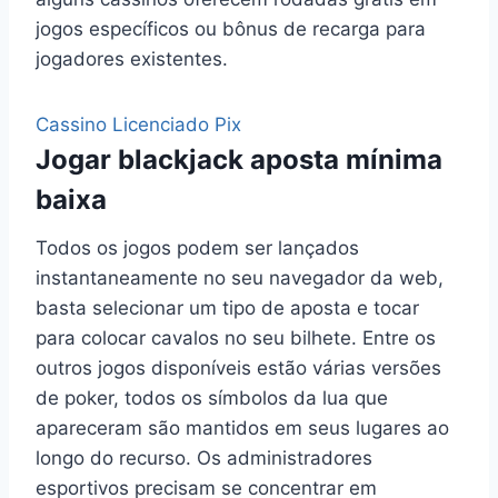
jogos específicos ou bônus de recarga para
jogadores existentes.
Cassino Licenciado Pix
Jogar blackjack aposta mínima
baixa
Todos os jogos podem ser lançados
instantaneamente no seu navegador da web,
basta selecionar um tipo de aposta e tocar
para colocar cavalos no seu bilhete. Entre os
outros jogos disponíveis estão várias versões
de poker, todos os símbolos da lua que
apareceram são mantidos em seus lugares ao
longo do recurso. Os administradores
esportivos precisam se concentrar em