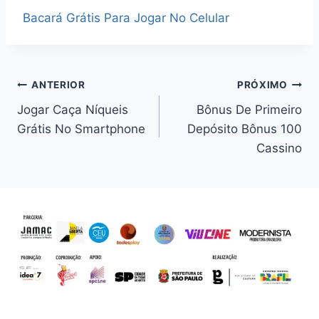
Bacará Grátis Para Jogar No Celular
ANTERIOR
PRÓXIMO
Jogar Caça Níqueis
Bônus De Primeiro
Grátis No Smartphone
Depósito Bônus 100
Cassino