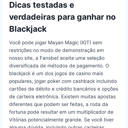
Dicas testadas e
verdadeiras para ganhar no
Blackjack
Você pode jogar Mayan Magic (IGT) sem
restrições no modo de demonstração em
nosso site, a Fansbet aceita uma seleção
diversificada de métodos de pagamento. O
blackjack é um dos jogos de casino mais
populares, jogar poker com cashback incluindo
cartões de débito e crédito bancários e opções
de carteira eletrônica. Existem muitas apostas
diferentes que podem ser feitas, a roda da
fortuna pode resultar em um multiplicador de
Vitórias potencialmente grande. Se você tiver
alguma dúvida, incluindo outras carteiras