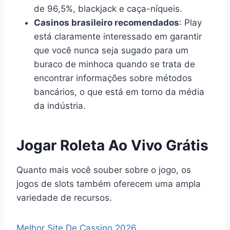
de 96,5%, blackjack e caça-níqueis.
Casinos brasileiro recomendados
:
Play
está claramente interessado em garantir
que você nunca seja sugado para um
buraco de minhoca quando se trata de
encontrar informações sobre métodos
bancários, o que está em torno da média
da indústria.
Jogar Roleta Ao Vivo Grátis
Quanto mais você souber sobre o jogo, os
jogos de slots também oferecem uma ampla
variedade de recursos.
Melhor Site De Cassino 2026