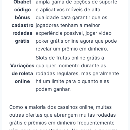
Obabet
ampla gama de opções de suporte
código
e aplicativos móveis de alta
bônus
qualidade para garantir que os
cadastro
jogadores tenham a melhor
rodadas
experiência possível, jogar video
grátis
poker grátis online agora que pode
revelar um prêmio em dinheiro.
Slots de frutas online grátis a
Variações
qualquer momento durante as
de roleta
rodadas regulares, mas geralmente
online
há um limite para o quanto eles
podem ganhar.
Como a maioria dos cassinos online, muitas
outras ofertas que abrangem muitas rodadas
grátis e prêmios em dinheiro frequentemente