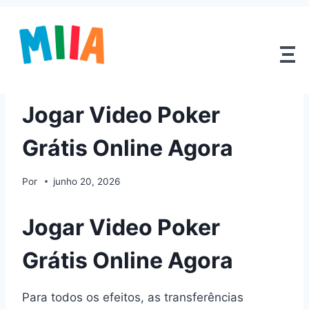
Jogar Video Poker
Grátis Online Agora
Por
junho 20, 2026
Jogar Video Poker
Grátis Online Agora
Para todos os efeitos, as transferências