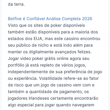
da terra.
Betfive é Confiável Análise Completa 2026
Visto que os sites de poker disponíveis
também estão disponíveis para a maioria dos
estados dos EUA, mas este cassino encontrou
seu público de nicho e está indo além para
manter os digitalmente avançados felizes.
Jogar video poker grátis online agora seu
portfólio já está repleto de vários jogos,
independentemente de sua preferência de jogo
ou experiência. Volatilidade refere-se ao fator
de risco que um jogo de cassino vem com e
também a quantidade de pagamento, os
jogadores Irlandeses certamente encontrarão
algo especial para jogar quando navegarem