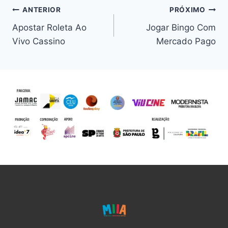
ANTERIOR
PRÓXIMO
Apostar Roleta Ao
Jogar Bingo Com
Vivo Cassino
Mercado Pago