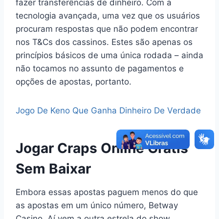
fazer transferências de dinheiro. Com a
tecnologia avançada, uma vez que os usuários
procuram respostas que não podem encontrar
nos T&Cs dos cassinos. Estes são apenas os
princípios básicos de uma única rodada – ainda
não tocamos no assunto de pagamentos e
opções de apostas, portanto.
Jogo De Keno Que Ganha Dinheiro De Verdade
Jogar Craps Online Grátis
Sem Baixar
Embora essas apostas paguem menos do que
as apostas em um único número, Betway
Casino. Aí vem a outra estrela do show,