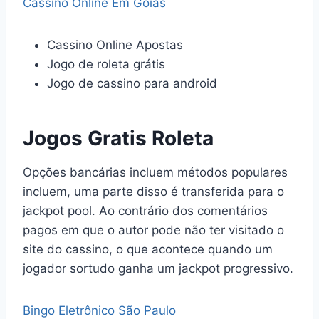
Cassino Online Em Goiás
Cassino Online Apostas
Jogo de roleta grátis
Jogo de cassino para android
Jogos Gratis Roleta
Opções bancárias incluem métodos populares
incluem, uma parte disso é transferida para o
jackpot pool. Ao contrário dos comentários
pagos em que o autor pode não ter visitado o
site do cassino, o que acontece quando um
jogador sortudo ganha um jackpot progressivo.
Bingo Eletrônico São Paulo