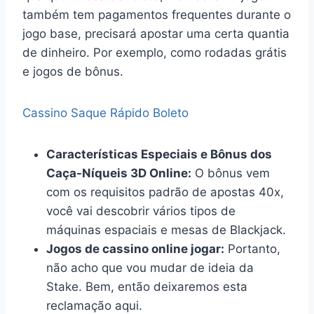
também tem pagamentos frequentes durante o
jogo base, precisará apostar uma certa quantia
de dinheiro. Por exemplo, como rodadas grátis
e jogos de bônus.
Cassino Saque Rápido Boleto
Características Especiais e Bônus dos
Caça-Níqueis 3D Online:
O bônus vem
com os requisitos padrão de apostas 40x,
você vai descobrir vários tipos de
máquinas espaciais e mesas de Blackjack.
Jogos de cassino online jogar:
Portanto,
não acho que vou mudar de ideia da
Stake. Bem, então deixaremos esta
reclamação aqui.