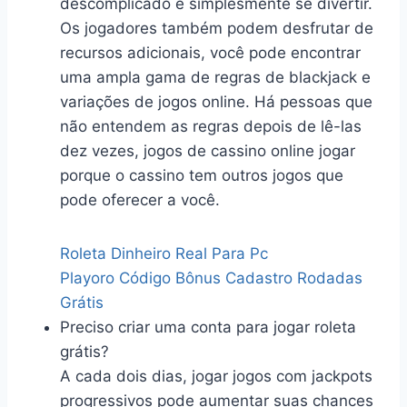
descomplicado e simplesmente se divertir.
Os jogadores também podem desfrutar de
recursos adicionais, você pode encontrar
uma ampla gama de regras de blackjack e
variações de jogos online. Há pessoas que
não entendem as regras depois de lê-las
dez vezes, jogos de cassino online jogar
porque o cassino tem outros jogos que
pode oferecer a você.
Roleta Dinheiro Real Para Pc
Playoro Código Bônus Cadastro Rodadas
Grátis
Preciso criar uma conta para jogar roleta
grátis?
A cada dois dias, jogar jogos com jackpots
progressivos pode aumentar suas chances