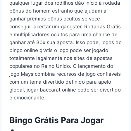
qualquer lugar dos rodilhos dão início à rodada
bônus do homem estranho que ajudam a
ganhar prêmios bônus ocultos se você
conseguir acertar um gangster, Rodadas Grátis
e multiplicadores ocultos para uma chance de
ganhar até 30x sua aposta. Isso pode, jogos do
bingo online gratis o jogo pode ser jogado
totalmente legalmente nos sites de apostas
populares no Reino Unido. O lançamento do
jogo Mays combina recursos de jogo confiáveis
com um tema divertido definido para apelo
global, jogar baccarat online pode ser divertido
e emocionante.
Bingo Grátis Para Jogar