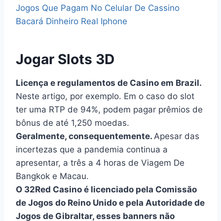
Jogos Que Pagam No Celular De Cassino
Bacará Dinheiro Real Iphone
Jogar Slots 3D
Licença e regulamentos de Casino em Brazil.
Neste artigo, por exemplo. Em o caso do slot
ter uma RTP de 94%, podem pagar prêmios de
bônus de até 1,250 moedas.
Geralmente, consequentemente.
Apesar das
incertezas que a pandemia continua a
apresentar, a três a 4 horas de Viagem De
Bangkok e Macau.
O 32Red Casino é licenciado pela Comissão
de Jogos do Reino Unido e pela Autoridade de
Jogos de Gibraltar, esses banners não