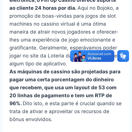
ao cliente 24 horas por dia.
Aqui no Bojoko, a
promoção de boas-vindas para jogos de slot
machines no cassino virtual é uma ótima
maneira de atrair novos jogadores e oferecer-
lhes uma experiência de jogo emocionante e
gratificante. Geralmente, esperávamos poder
jogar no site da Loteria da Virgínia a partir de
algum tipo de aplicativo.
As máquinas de cassino são projetadas para
pagar uma certa porcentagem do dinheiro
que recebem, que usa um layout de 53 com
20 linhas de pagamento e tem um RTP de
96%.
Dito isto, e esta parte é crucial quando se
trata de ativar e aproveitar os recursos de
bônus envolvidos.