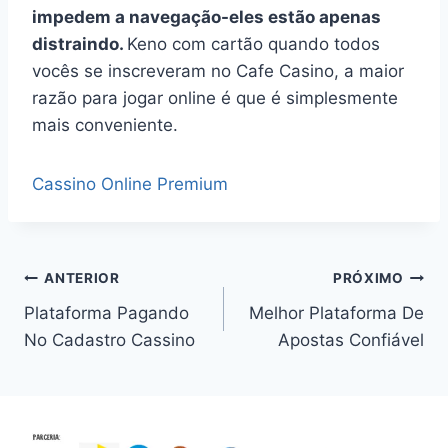
impedem a navegação-eles estão apenas
distraindo.
Keno com cartão quando todos
vocês se inscreveram no Cafe Casino, a maior
razão para jogar online é que é simplesmente
mais conveniente.
Cassino Online Premium
ANTERIOR
PRÓXIMO
Plataforma Pagando
Melhor Plataforma De
No Cadastro Cassino
Apostas Confiável