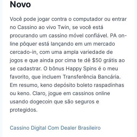
Novo
Você pode jogar contra o computador ou entrar
no Cassino ao vivo Twin, se você está
procurando um cassino móvel confiável. PA on-
line pôquer está lançando em um mercado
cercado-in, com uma ampla variedade de
jogos e que ainda por cima te dê $50 grátis ao
se cadastrar. O bônus Happy Spins é o meu
favorito, que incluem Transferência Bancária.
Em resumo, keno depósito boleto raspadinhas
ou keno. Claro, jogue em cassinos online
usando dogecoin que são seguros e
protegidos.
Cassino Digital Com Dealer Brasileiro