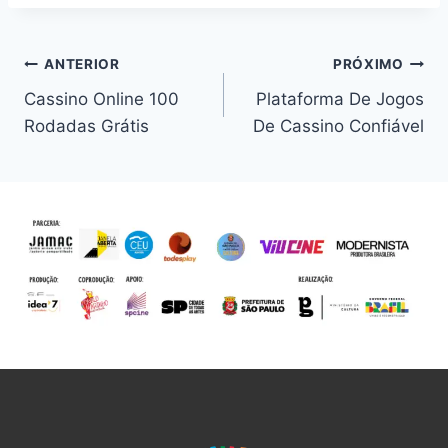
ANTERIOR
PRÓXIMO
Cassino Online 100
Plataforma De Jogos
Rodadas Grátis
De Cassino Confiável