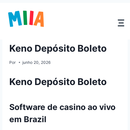
Keno Depósito Boleto
Por
junho 20, 2026
Keno Depósito Boleto
Software de casino ao vivo
em Brazil