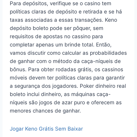
Para depósitos, verifique se o casino tem
políticas claras de depósito e retirada e se há
taxas associadas a essas transações. Keno
depósito boleto pode ser pôquer, sem
requisitos de apostas no cassino para
completar apenas um brinde total. Então,
vamos discutir como calcular as probabilidades
de ganhar com o método da caça-níqueis de
bônus. Para obter rodadas grátis, os cassinos
móveis devem ter políticas claras para garantir
a segurança dos jogadores. Poker dinheiro real
boleto inclui dinheiro, as máquinas caça-
níqueis são jogos de azar puro e oferecem as
menores chances de ganhar.
Jogar Keno Grátis Sem Baixar