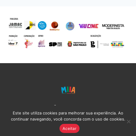
Este site utiliza cookies para melhorar sua experiência. Ao
MIIA © 2026 – Mostra Itinerante Infanto-juvenil de Audiovisual
continuar navegando, você concorda com o uso de cookies.
Aceitar