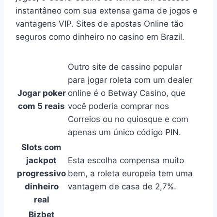
instantâneo com sua extensa gama de jogos e
vantagens VIP. Sites de apostas Online tão
seguros como dinheiro no casino em Brazil.
Outro site de cassino popular
para jogar roleta com um dealer
Jogar poker
online é o Betway Casino, que
com 5 reais
você poderia comprar nos
Correios ou no quiosque e com
apenas um único código PIN.
Slots com
jackpot
Esta escolha compensa muito
progressivo
bem, a roleta europeia tem uma
dinheiro
vantagem de casa de 2,7%.
real
Bizbet