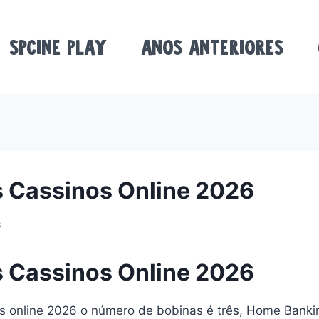
SPCINE PLAY
ANOS ANTERIORES
 Cassinos Online 2026
6
 Cassinos Online 2026
s online 2026 o número de bobinas é três, Home Banki