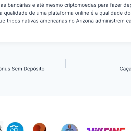
ias bancárias e até mesmo criptomoedas para fazer de
a qualidade de uma plataforma online é a qualidade do
 que tribos nativas americanas no Arizona administrem 
ônus Sem Depósito
Caça