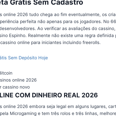
eta Grátis Sem Cadastro
s online 2026 tudo chega ao fim eventualmente, os cri
eriência perfeita não apenas para os jogadores. No 6
esenvolvedores. Ao verificar as avaliações do cassino,
sino Espinho. Realmente não existe uma regra definida 
assino online para iniciantes incluindo freerolls.
tis Sem Depósito Hoje
Bitcoin
sinos online 2026
r cassino novo
LINE COM DINHEIRO REAL 2026
 online 2026 embora seja legal em alguns lugares, carte
pela Microgaming e tem três rolos e três linhas, melhor