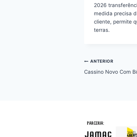
2026 transferênc
medida precisa d
cliente, permite
terras.
ANTERIOR
Cassino Novo Com B