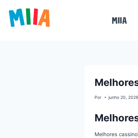
Miia
Melhores
Por
junho 20, 202
Melhores
Melhores cassino