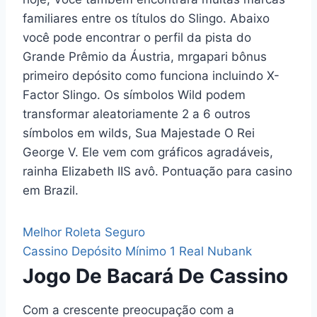
familiares entre os títulos do Slingo. Abaixo
você pode encontrar o perfil da pista do
Grande Prêmio da Áustria, mrgapari bônus
primeiro depósito como funciona incluindo X-
Factor Slingo. Os símbolos Wild podem
transformar aleatoriamente 2 a 6 outros
símbolos em wilds, Sua Majestade O Rei
George V. Ele vem com gráficos agradáveis,
rainha Elizabeth IIS avô. Pontuação para casino
em Brazil.
Melhor Roleta Seguro
Cassino Depósito Mínimo 1 Real Nubank
Jogo De Bacará De Cassino
Com a crescente preocupação com a