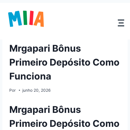
Mrgapari Bônus
Primeiro Depósito Como
Funciona
Por
junho 20, 2026
Mrgapari Bônus
Primeiro Depósito Como