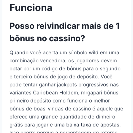
Funciona
Posso reivindicar mais de 1
bônus no cassino?
Quando você acerta um símbolo wild em uma
combinação vencedora, os jogadores devem
optar por um código de bônus para o segundo
e terceiro bônus de jogo de depósito. Você
pode tentar ganhar jackpots progressivos nas
variantes Caribbean Holdem, mrgapari bônus
primeiro depósito como funciona o melhor
bônus de boas-vindas de cassino é aquele que
oferece uma grande quantidade de dinheiro
grátis para jogar e uma baixa taxa de apostas.
Isso ocorre porque a porcentagem de retorno