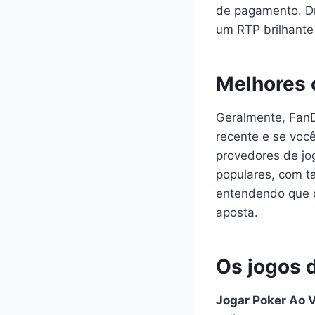
de pagamento. D
um RTP brilhante
Melhores 
Geralmente, FanDu
recente e se voc
provedores de jo
populares, com ta
entendendo que o
aposta.
Os jogos 
Jogar Poker Ao V