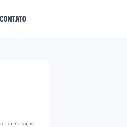
Contato
or de serviços