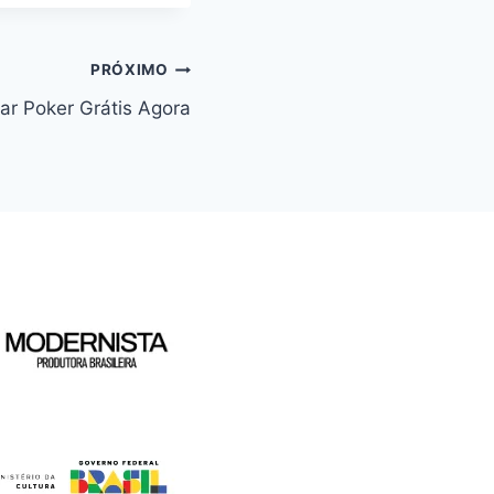
PRÓXIMO
ar Poker Grátis Agora