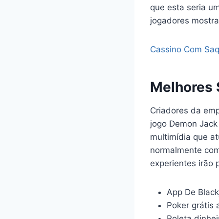
que esta seria um
jogadores mostra
Cassino Com Saq
Melhores 
Criadores da emp
jogo Demon Jack 2
multimídia que at
normalmente com
experientes irão 
App De Black
Poker grátis 
Roleta dinhei