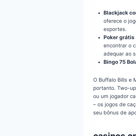
Blackjack c
oferece o jo
esportes.
Poker grátis
encontrar o 
adequar ao s
Bingo 75 Bol
O Buffalo Bills e
portanto. Two-up
ou um jogador cas
– os jogos de caç
seu bônus de apo
casinos on