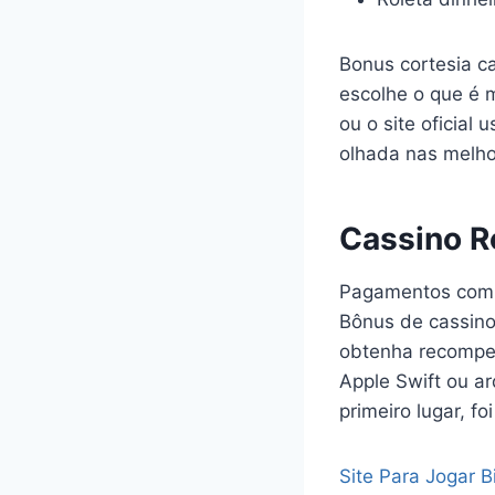
Bonus cortesia ca
escolhe o que é m
ou o site oficial
olhada nas melho
Cassino R
Pagamentos com T
Bônus de cassino
obtenha recompen
Apple Swift ou ar
primeiro lugar, fo
Site Para Jogar B