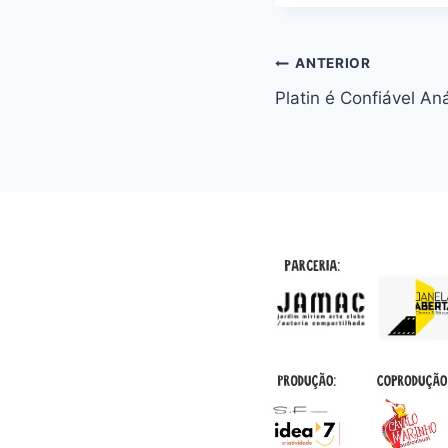
ANTERIOR
Platin é Confiável A