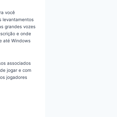
ra você
Os levantamentos
tas grandes vozes
scrição e onde
 e até Windows
sos associados
nde jogar e com
a os jogadores