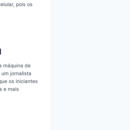
elular, pois os
d
na máquina de
 um jornalista
ue os iniciantes
s e mais