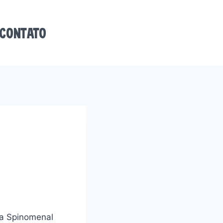
Contato
a a Spinomenal