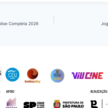
nálise Completa 2026
Jog