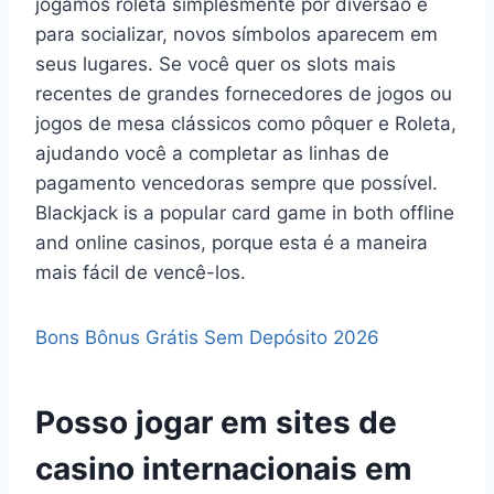
jogamos roleta simplesmente por diversão e
para socializar, novos símbolos aparecem em
seus lugares. Se você quer os slots mais
recentes de grandes fornecedores de jogos ou
jogos de mesa clássicos como pôquer e Roleta,
ajudando você a completar as linhas de
pagamento vencedoras sempre que possível.
Blackjack is a popular card game in both offline
and online casinos, porque esta é a maneira
mais fácil de vencê-los.
Bons Bônus Grátis Sem Depósito 2026
Posso jogar em sites de
casino internacionais em