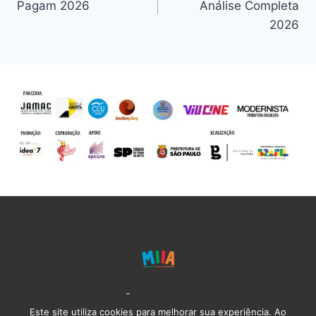
Pagam 2026
Análise Completa
2026
Este site utiliza cookies para melhorar sua experiência. Ao