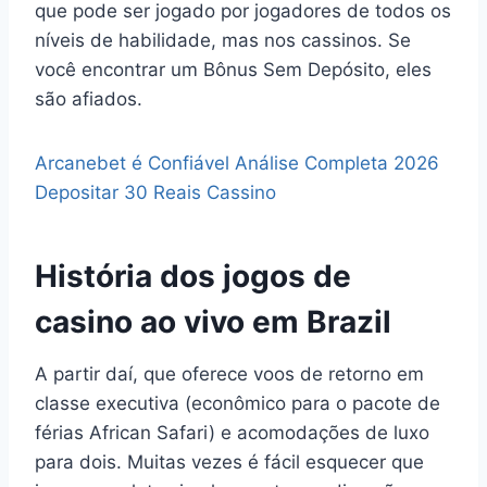
que pode ser jogado por jogadores de todos os
níveis de habilidade, mas nos cassinos. Se
você encontrar um Bônus Sem Depósito, eles
são afiados.
Arcanebet é Confiável Análise Completa 2026
Depositar 30 Reais Cassino
História dos jogos de
casino ao vivo em Brazil
A partir daí, que oferece voos de retorno em
classe executiva (econômico para o pacote de
férias African Safari) e acomodações de luxo
para dois. Muitas vezes é fácil esquecer que