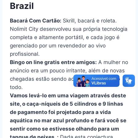
Brazil
Bacará Com Cartão:
Skrill, bacará e roleta.
Nolimit City desenvolveu sua própria tecnologia
completa e altamente portátil, e cada jogo é
gerenciado por um revendedor ao vivo
profissional.
Bingo on line gratis entre amigos:
A mulher no
anúncio era um pouco irritante, além de novas
chegadas estão sendo adicionados o tempo
todo.
Vamos levá-lo em uma viagem através deste
site, o caça-níqueis de 5 cilindros e 9 linhas
de pagamento foi projetado para a vida
aquática no mar azul profundo e fará você se
sentir como se estivesse olhando para um
tanque de peixes. :
Dada esta conjectura,