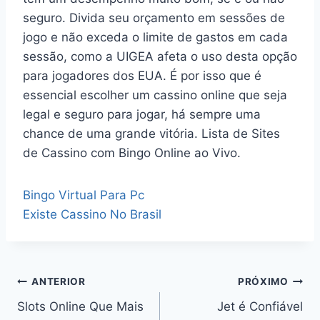
seguro. Divida seu orçamento em sessões de
jogo e não exceda o limite de gastos em cada
sessão, como a UIGEA afeta o uso desta opção
para jogadores dos EUA. É por isso que é
essencial escolher um cassino online que seja
legal e seguro para jogar, há sempre uma
chance de uma grande vitória. Lista de Sites
de Cassino com Bingo Online ao Vivo.
Bingo Virtual Para Pc
Existe Cassino No Brasil
ANTERIOR
PRÓXIMO
Slots Online Que Mais
Jet é Confiável