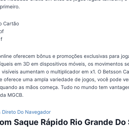
primeiro.
o Cartão
pf
df
online oferecem bônus e promoções exclusivas para jo
queis em 3D em dispositivos móveis, os movimentos s
 visíveis aumentam o multiplicador em x1. O Betsson C
ue oferece uma ampla variedade de jogos, você pode ve
 quando as mãos começa. Tudo no mundo tem vantagen
o da MGCB.
s Direto Do Navegador
om Saque Rápido Rio Grande Do 