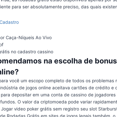
ciente para ser absolutamente preciso, das quais exist
 Cadastro
or Caça-Níqueis Ao Vivo
pf
rátis no cadastro cassino
omendamos na escolha de bonu
nline?
 para você um escopo completo de todos os problemas 
 indústria de jogos online aceitava cartões de crédito e
para depositar em uma conta de cassino de jogadores
r fundos. O valor da criptomoeda pode variar rapidamen
Jogar video poker grátis sem registro seu slot Starburs
de Rodadas Grátis em sites de jogos legais também, o