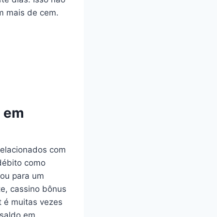
em mais de cem.
s em
relacionados com
 débito como
 ou para um
te, cassino bônus
t é muitas vezes
 saldo em