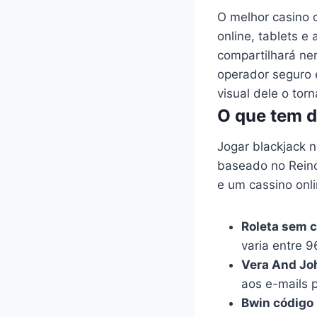
O melhor casino o
online, tablets 
compartilhará ne
operador seguro e
visual dele o tor
O que tem d
Jogar blackjack n
baseado no Reino
e um cassino onli
Roleta sem 
varia entre 9
Vera And Jo
aos e-mails 
Bwin código 