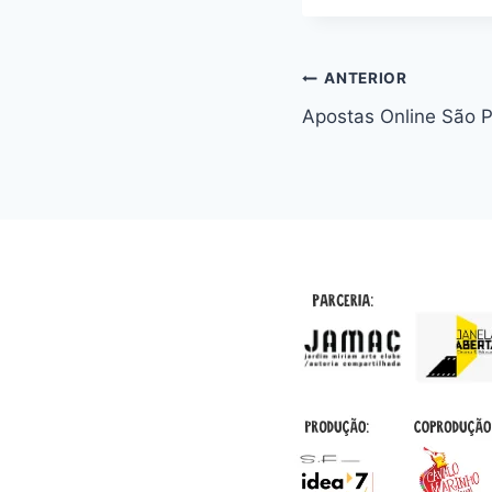
ANTERIOR
Apostas Online São 