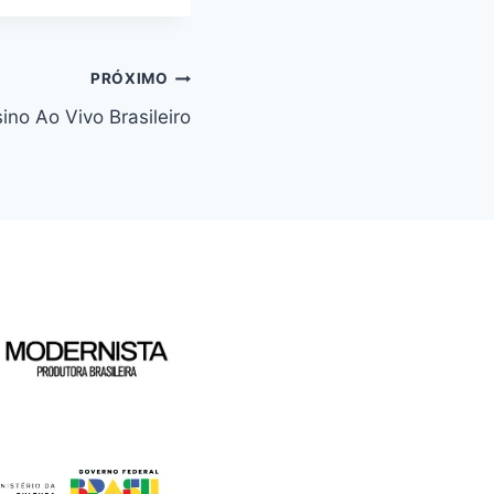
PRÓXIMO
ino Ao Vivo Brasileiro