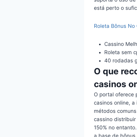
está perto o sufi
Roleta Bônus No
Cassino Melh
Roleta sem c
40 rodadas g
O que rec
casinos o
O portal oferece
casinos online, a
métodos comuns 
cassino distribui
150% no entanto. 
a base de bônus 