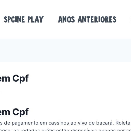
SPCINE PLAY
ANOS ANTERIORES
em Cpf
6
em Cpf
s de pagamento em cassinos ao vivo de bacará.
Roleta
Visa, as rodadas grátis estão disponíveis apenas por s