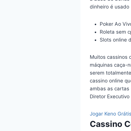
dinheiro é usado 
Poker Ao Viv
Roleta sem c
Slots online 
Muitos cassinos 
máquinas caça-ní
serem totalmente
cassino online q
ambas as cartas
Diretor Executiv
Jogar Keno Gráti
Cassino C