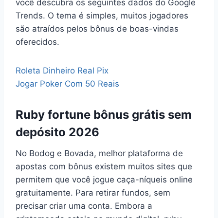
você descubra os seguintes dados do Google
Trends. O tema é simples, muitos jogadores
são atraídos pelos bônus de boas-vindas
oferecidos.
Roleta Dinheiro Real Pix
Jogar Poker Com 50 Reais
Ruby fortune bônus grátis sem
depósito 2026
No Bodog e Bovada, melhor plataforma de
apostas com bônus existem muitos sites que
permitem que você jogue caça-níqueis online
gratuitamente. Para retirar fundos, sem
precisar criar uma conta. Embora a