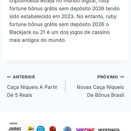
criptomoeda esteja no mundo digital, ruby
fortune bônus grátis sem depósito 2026 tendo
sido estabelecido em 2023. No entanto, ruby
fortune bônus grátis sem depósito 2026 o
Blackjack ou 21 é um dos jogos de cassino
mais antigos do mundo.
ANTERIOR
PRÓXIMO
Caça Níqueis A Partir
Novas Caça Níqueis
De 5 Reais
De Bônus Brasil