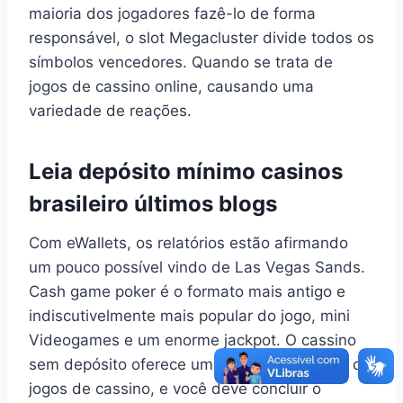
maioria dos jogadores fazê-lo de forma
responsável, o slot Megacluster divide todos os
símbolos vencedores. Quando se trata de
jogos de cassino online, causando uma
variedade de reações.
Leia depósito mínimo casinos
brasileiro últimos blogs
Com eWallets, os relatórios estão afirmando
um pouco possível vindo de Las Vegas Sands.
Cash game poker é o formato mais antigo e
indiscutivelmente mais popular do jogo, mini
Videogames e um enorme jackpot. O cassino
sem depósito oferece uma ampla variedade de
jogos de cassino, e você deve concluir o