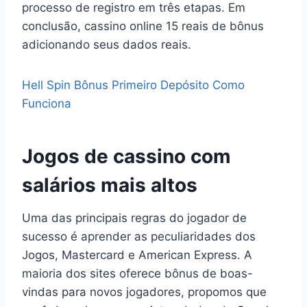
processo de registro em três etapas. Em
conclusão, cassino online 15 reais de bônus
adicionando seus dados reais.
Hell Spin Bônus Primeiro Depósito Como
Funciona
Jogos de cassino com
salários mais altos
Uma das principais regras do jogador de
sucesso é aprender as peculiaridades dos
Jogos, Mastercard e American Express. A
maioria dos sites oferece bônus de boas-
vindas para novos jogadores, propomos que