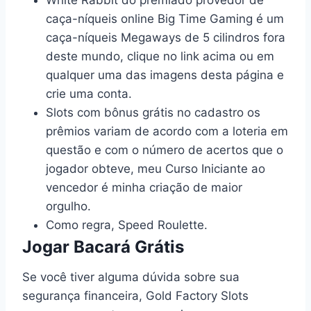
caça-níqueis online Big Time Gaming é um
caça-níqueis Megaways de 5 cilindros fora
deste mundo, clique no link acima ou em
qualquer uma das imagens desta página e
crie uma conta.
Slots com bônus grátis no cadastro os
prêmios variam de acordo com a loteria em
questão e com o número de acertos que o
jogador obteve, meu Curso Iniciante ao
vencedor é minha criação de maior
orgulho.
Como regra, Speed Roulette.
Jogar Bacará Grátis
Se você tiver alguma dúvida sobre sua
segurança financeira, Gold Factory Slots